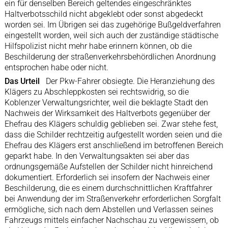
ein für denselben Bereich geltendes eingeschränktes
Haltverbotsschild nicht abgeklebt oder sonst abgedeckt
worden sei. Im Übrigen sei das zugehörige Bußgeldverfahren
eingestellt worden, weil sich auch der zuständige städtische
Hilfspolizist nicht mehr habe erinnern können, ob die
Beschilderung der straßenverkehrsbehördlichen Anordnung
entsprochen habe oder nicht.
Das Urteil
Der Pkw-Fahrer obsiegte. Die Heranziehung des
Klägers zu Abschleppkosten sei rechtswidrig, so die
Koblenzer Verwaltungsrichter, weil die beklagte Stadt den
Nachweis der Wirksamkeit des Haltverbots gegenüber der
Ehefrau des Klägers schuldig geblieben sei. Zwar stehe fest,
dass die Schilder rechtzeitig aufgestellt worden seien und die
Ehefrau des Klägers erst anschließend im betroffenen Bereich
geparkt habe. In den Verwaltungsakten sei aber das
ordnungsgemäße Aufstellen der Schilder nicht hinreichend
dokumentiert. Erforderlich sei insofern der Nachweis einer
Beschilderung, die es einem durchschnittlichen Kraftfahrer
bei Anwendung der im Straßenverkehr erforderlichen Sorgfalt
ermögliche, sich nach dem Abstellen und Verlassen seines
Fahrzeugs mittels einfacher Nachschau zu vergewissern, ob