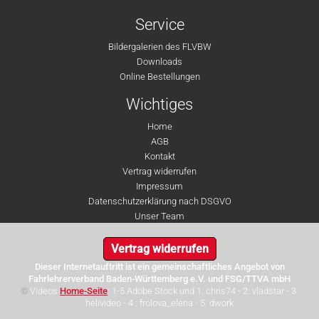
Service
Bildergalerien des FLVBW
Downloads
Online Bestellungen
Wichtiges
Home
AGB
Kontakt
Vertrag widerrufen
Impressum
Datenschutzerklärung nach DSGVO
Unser Team
Vertrag widerrufen
Dieser Internetauftritt ist ein gemeinschaftliches Angebot von
Fahrlehrerverband Baden-Württemberg e.V. und FSG/TTVA mbH
©
Videos
Home-Seite
: 1-5 Adobe Stock und 1: chris74 - 2: vladstar - 3:
helivideo - 4 : frolova_elena - 5: dwork