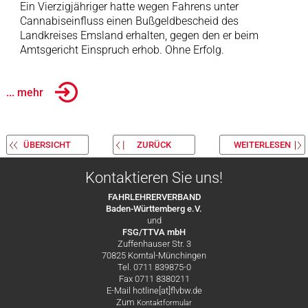
Ein Vierzigjähriger hatte wegen Fahrens unter
Cannabiseinfluss einen Bußgeldbescheid des
Landkreises Emsland erhalten, gegen den er beim
Amtsgericht Einspruch erhob. Ohne Erfolg.
... mehr
ÜBERSICHT
ZURÜCK
WEITERLESEN
Kontaktieren Sie uns!
FAHRLEHRERVERBAND
Baden-Württemberg e.V.
und
FSG/TTVA mbH
Zuffenhauser Str. 3
70825 Korntal-Münchingen
Tel. 0711 839875-0
Fax 0711 8380211
E-Mail hotline[at]flvbw.de
Zum
Kontaktformular