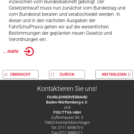
inzwischen vom Bundeskabinett gebilligt. Der
Gesetzentwurf muss nun zunächst vom Bundestag und
vom Bundesrat beraten und verabschiedet werden. In
dieser und in den nächsten Ausgaben der
FahrSchulPraxis gehen wir auf die wesentlichen
Bestimmungen der geplanten neuen Gesetze und
Verordnungen ein.
... mehr
ÜBERSICHT
ZURÜCK
WEITERLESEN
Kontaktieren Sie uns!
FAHRLEHRERVERBAND
Baden-Württemberg e.V.
und
FSG/TTVA mbH
Zuffenhauser Str. 3
70825 Korntal-Münchingen
Tel. 0711 839875-0
Fax 0711 8380211