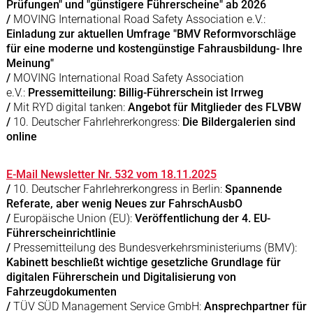
Prüfungen" und "günstigere Führerscheine" ab 2026
/
MOVING International Road Safety Association e.V.:
Einladung zur aktuellen Umfrage "BMV Reformvorschläge
für eine moderne und kostengünstige Fahrausbildung- Ihre
Meinung"
/
MOVING International Road Safety Association
e.V.:
Pressemitteilung: Billig-Führerschein ist Irrweg
/
Mit RYD digital tanken:
Angebot für Mitglieder des FLVBW
/
10. Deutscher Fahrlehrerkongress:
Die Bildergalerien sind
online
E-Mail Newsletter Nr. 532 vom 18.11.2025
/
10. Deutscher Fahrlehrerkongress in Berlin:
Spannende
Referate, aber wenig Neues zur FahrschAusbO
/
Europäische Union (EU):
Veröffentlichung der 4. EU-
Führerscheinrichtlinie
/
Pressemitteilung des Bundesverkehrsministeriums (BMV):
Kabinett beschließt wichtige gesetzliche Grundlage für
digitalen Führerschein und Digitalisierung von
Fahrzeugdokumenten
/
TÜV SÜD Management Service GmbH:
Ansprechpartner für