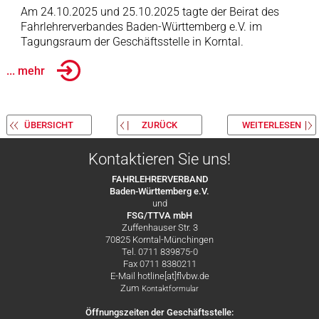
Am 24.10.2025 und 25.10.2025 tagte der Beirat des
Fahrlehrerverbandes Baden-Württemberg e.V. im
Tagungsraum der Geschäftsstelle in Korntal.
... mehr
ÜBERSICHT
ZURÜCK
WEITERLESEN
Kontaktieren Sie uns!
FAHRLEHRERVERBAND
Baden-Württemberg e.V.
und
FSG/TTVA mbH
Zuffenhauser Str. 3
70825 Korntal-Münchingen
Tel. 0711 839875-0
Fax 0711 8380211
E-Mail hotline[at]flvbw.de
Zum
Kontaktformular
Öffnungszeiten der Geschäftsstelle: