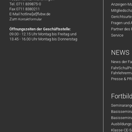
Tel. 0711 839875-0
Anzeigen-Ma
Fax 0711 8380211
Mitgliedsch
E-Mail hotline[at]flvbw.de
Gerichtsurte
Zum
Kontaktformular
Fragen und 
Öffnungszeiten der Geschäftsstelle:
Partner des
09.00 - 12.15 Uhr Montag bis Freitag und
Service
13.45 - 16.00 Uhr Montag bis Donnerstag
NEWS
News der Fa
FahrSchulPr
Fahrlehrerm
Presse & P
Fortbi
Seminarange
Basisseminar
Basisseminar
Ausbildungsf
Klasse-CE-Se