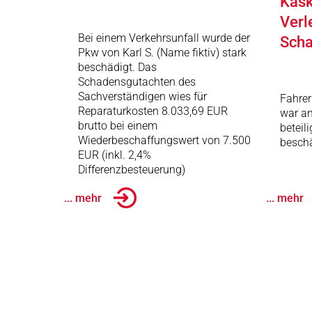
Kask
Verl
Bei einem Verkehrsunfall wurde der
Scha
Pkw von Karl S. (Name fiktiv) stark
beschädigt. Das
Schadensgutachten des
Sachverständigen wies für
Fahrer
Reparaturkosten 8.033,69 EUR
war an
brutto bei einem
beteil
Wiederbeschaffungswert von 7.500
beschä
EUR (inkl. 2,4%
Differenzbesteuerung)
... mehr
... mehr