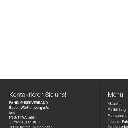
Kontaktieren Sie uns!
Menü
FAHRLEHRERVERBAND
Aktuelles
Baden-Württemberg e.V.
Fortbildung
und
Fahrschule 
FSG/TTVA mbH
Infos zu: Fa
Zuffenhauser Str. 3
Fahrlehrerbe
70825 Korntal-Münchingen