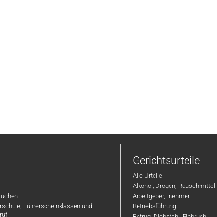
Gerichtsurteile
Alle Urteile
Alkohol, Drogen, Rauschmittel
suchen
Arbeitgeber, -nehmer
hrschule, Führerscheinklassen und
Betriebsführung
ruf
Betrug, Diebstahl, Einbruch