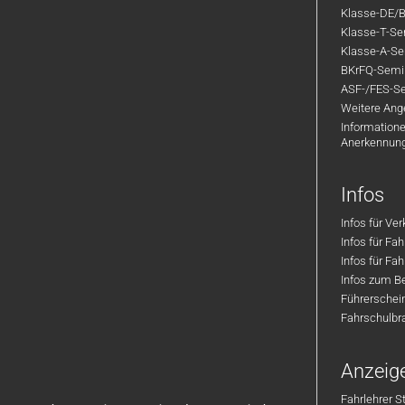
Klasse-DE/B
Klasse-T-Sem
Klasse-A-Sem
BKrFQ-Semi
ASF-/FES-Se
Weitere Ange
Informatione
Anerkennun
Infos
Infos für Ve
Infos für Fa
Infos für Fah
Infos zum Be
Führerschei
Fahrschulbr
Anzeig
Fahrlehrer S