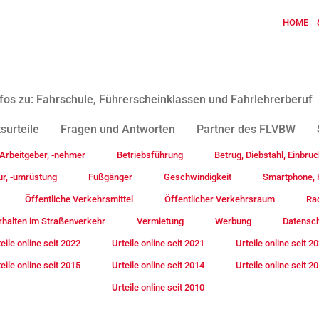
HOME
fos zu: Fahrschule, Führerscheinklassen und Fahrlehrerberuf
surteile
Fragen und Antworten
Partner des FLVBW
Arbeitgeber, -nehmer
Betriebsführung
Betrug, Diebstahl, Einbruc
ur, -umrüstung
Fußgänger
Geschwindigkeit
Smartphone, H
Öffentliche Verkehrsmittel
Öffentlicher Verkehrsraum
Rad
rhalten im Straßenverkehr
Vermietung
Werbung
Datensc
eile online seit 2022
Urteile online seit 2021
Urteile online seit 2
eile online seit 2015
Urteile online seit 2014
Urteile online seit 2
Urteile online seit 2010