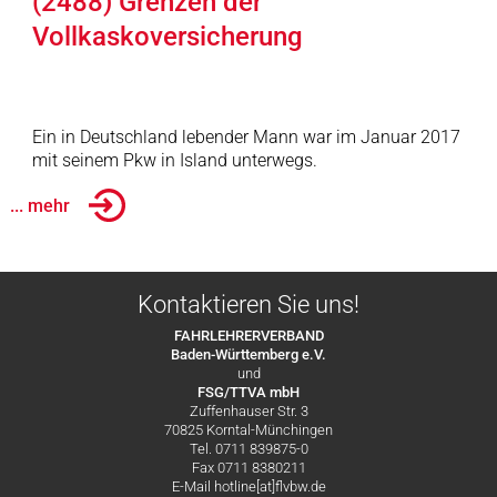
(2488) Grenzen der
Vollkaskoversicherung
Ein in Deutschland lebender Mann war im Januar 2017
mit seinem Pkw in Island unterwegs.
... mehr
Kontaktieren Sie uns!
FAHRLEHRERVERBAND
Baden-Württemberg e.V.
und
FSG/TTVA mbH
Zuffenhauser Str. 3
70825 Korntal-Münchingen
Tel. 0711 839875-0
Fax 0711 8380211
E-Mail hotline[at]flvbw.de