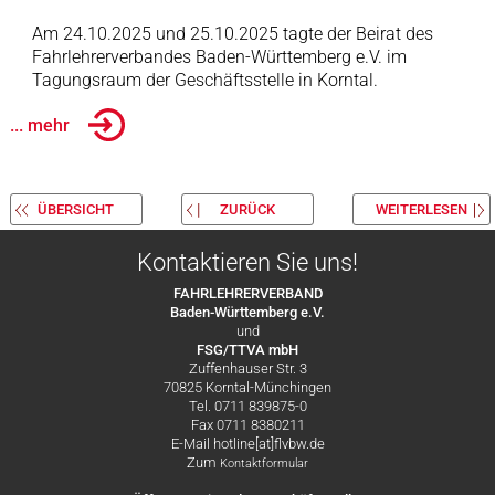
Am 24.10.2025 und 25.10.2025 tagte der Beirat des
Fahrlehrerverbandes Baden-Württemberg e.V. im
Tagungsraum der Geschäftsstelle in Korntal.
... mehr
ÜBERSICHT
ZURÜCK
WEITERLESEN
Kontaktieren Sie uns!
FAHRLEHRERVERBAND
Baden-Württemberg e.V.
und
FSG/TTVA mbH
Zuffenhauser Str. 3
70825 Korntal-Münchingen
Tel. 0711 839875-0
Fax 0711 8380211
E-Mail hotline[at]flvbw.de
Zum
Kontaktformular