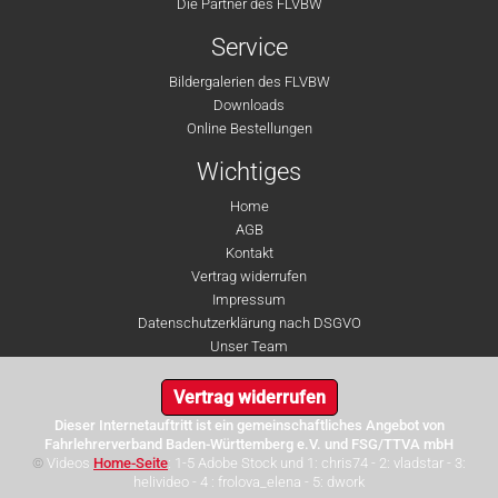
Die Partner des FLVBW
Service
Bildergalerien des FLVBW
Downloads
Online Bestellungen
Wichtiges
Home
AGB
Kontakt
Vertrag widerrufen
Impressum
Datenschutzerklärung nach DSGVO
Unser Team
Vertrag widerrufen
Dieser Internetauftritt ist ein gemeinschaftliches Angebot von
Fahrlehrerverband Baden-Württemberg e.V. und FSG/TTVA mbH
©
Videos
Home-Seite
: 1-5 Adobe Stock und 1: chris74 - 2: vladstar - 3:
helivideo - 4 : frolova_elena - 5: dwork