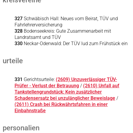
kreisvereine
327
Schwäbisch Hall: Neues vom Beirat, TÜV und
Fahrlehrerversicherung
328
Bodenseekreis: Gute Zusammenarbeit mit
Landratsamt und TÜV
330
Neckar-Odenwald: Der TÜV lud zum Frühstück ein
urteile
331
Gerichtsurteile:
(2609) Unzuverlässiger TÜV-
Prüfer - Verlust der Betrauung
/
(2610) Unfall auf
Tankstellengrundstück: Kein zusätzlicher
Schadensersatz bei unzulänglicher Beweislage
/
(2611) Crash bei Rückwährtsfahren in einer
Einbahnstraße
personalien