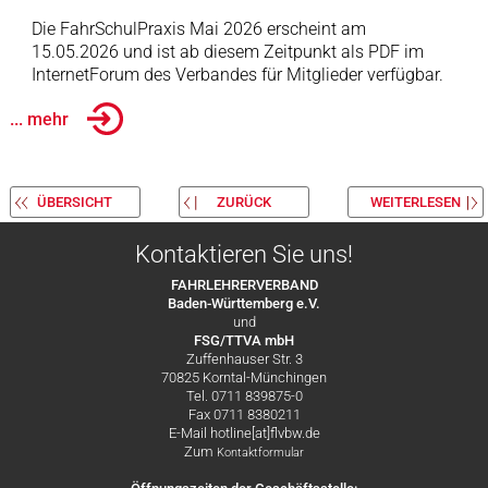
Die FahrSchulPraxis Mai 2026 erscheint am
15.05.2026 und ist ab diesem Zeitpunkt als PDF im
InternetForum des Verbandes für Mitglieder verfügbar.
... mehr
ÜBERSICHT
ZURÜCK
WEITERLESEN
Kontaktieren Sie uns!
FAHRLEHRERVERBAND
Baden-Württemberg e.V.
und
FSG/TTVA mbH
Zuffenhauser Str. 3
70825 Korntal-Münchingen
Tel. 0711 839875-0
Fax 0711 8380211
E-Mail hotline[at]flvbw.de
Zum
Kontaktformular