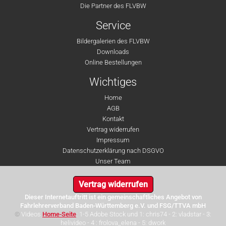
Die Partner des FLVBW
Service
Bildergalerien des FLVBW
Downloads
Online Bestellungen
Wichtiges
Home
AGB
Kontakt
Vertrag widerrufen
Impressum
Datenschutzerklärung nach DSGVO
Unser Team
Vertrag widerrufen
Dieser Internetauftritt ist ein gemeinschaftliches Angebot von
Fahrlehrerverband Baden-Württemberg e.V. und FSG/TTVA mbH
©
Videos
Home-Seite
: 1-5 Adobe Stock und 1: chris74 - 2: vladstar - 3:
helivideo - 4 : frolova_elena - 5: dwork