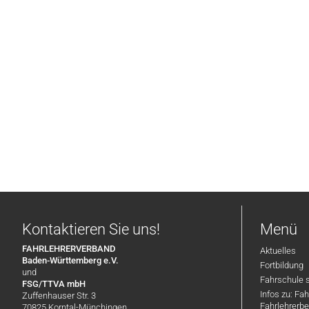
Kontaktieren Sie uns!
Menü
FAHRLEHRERVERBAND
Aktuelles
Baden-Württemberg e.V.
Fortbildung
und
Fahrschule 
FSG/TTVA mbH
Infos zu: Fa
Zuffenhauser Str. 3
Fahrlehrerbe
70825 Korntal-Münchingen