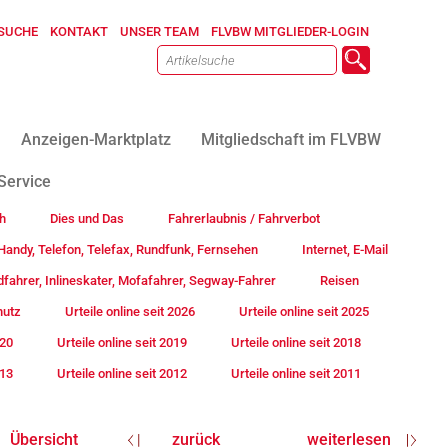
SUCHE
KONTAKT
UNSER TEAM
FLVBW MITGLIEDER-LOGIN
Anzeigen-Marktplatz
Mitgliedschaft im FLVBW
Service
h
Dies und Das
Fahrerlaubnis / Fahrverbot
andy, Telefon, Telefax, Rundfunk, Fernsehen
Internet, E-Mail
fahrer, Inlineskater, Mofafahrer, Segway-Fahrer
Reisen
hutz
Urteile online seit 2026
Urteile online seit 2025
020
Urteile online seit 2019
Urteile online seit 2018
013
Urteile online seit 2012
Urteile online seit 2011
Übersicht
zurück
weiterlesen