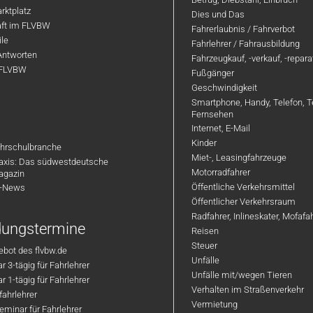
rktplatz
Dies und Das
aft im FLVBW
Fahrerlaubnis / Fahrverbot
ile
Fahrlehrer / Fahrausbildung
Antworten
Fahrzeugkauf, -verkauf, -repar
 FLVBW
Fußgänger
Geschwindigkeit
Smartphone, Handy, Telefon, T
Fernsehen
Internet, E-Mail
Kinder
hrschulbranche
Miet-, Leasingfahrzeuge
axis: Das südwestdeutsche
Motorradfahrer
agazin
Öffentliche Verkehrsmittel
R-News
Öffentlicher Verkehrsraum
Radfahrer, Inlineskater, Mofaf
ldungstermine
Reisen
Steuer
bot des flvbw.de
Unfälle
 3-tägig für Fahrlehrer
Unfälle mit/wegen Tieren
 1-tägig für Fahrlehrer
Verhalten im Straßenverkehr
ahrlehrer
Vermietung
minar für Fahrlehrer