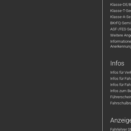
Klasse-DE/B
Klasse-T-Sem
Klasse-A-Sem
BKrFQ-Semi
ASF-/FES-Se
Weitere Ange
Informatione
Anerkennun
Infos
Infos für Ve
Infos für Fa
Infos für Fah
Infos zum Be
Führerschei
Fahrschulbr
Anzeig
Fahrlehrer S