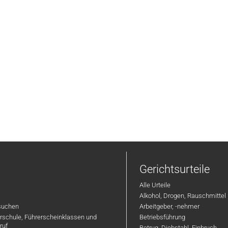
Gerichtsurteile
Alle Urteile
Alkohol, Drogen, Rauschmittel
suchen
Arbeitgeber, -nehmer
hrschule, Führerscheinklassen und
Betriebsführung
ruf
Betrug, Diebstahl, Einbruch