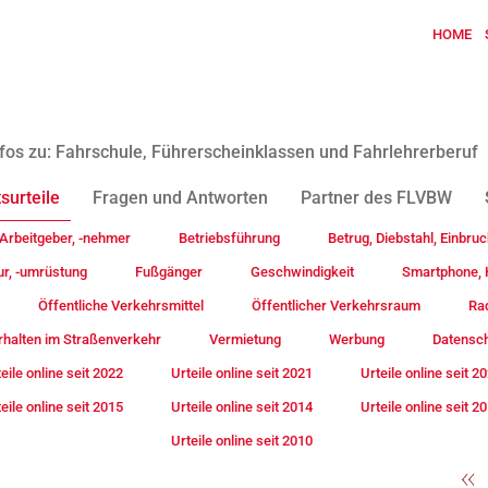
HOME
fos zu: Fahrschule, Führerscheinklassen und Fahrlehrerberuf
surteile
Fragen und Antworten
Partner des FLVBW
Arbeitgeber, -nehmer
Betriebsführung
Betrug, Diebstahl, Einbruc
ur, -umrüstung
Fußgänger
Geschwindigkeit
Smartphone, H
Öffentliche Verkehrsmittel
Öffentlicher Verkehrsraum
Rad
rhalten im Straßenverkehr
Vermietung
Werbung
Datensc
eile online seit 2022
Urteile online seit 2021
Urteile online seit 2
eile online seit 2015
Urteile online seit 2014
Urteile online seit 2
Urteile online seit 2010