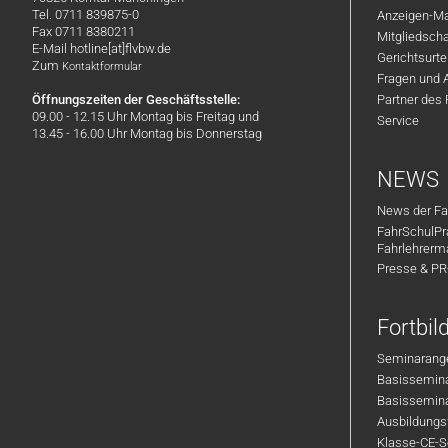
Tel. 0711 839875-0
Anzeigen-Ma
Fax 0711 8380211
Mitgliedsch
E-Mail hotline[at]flvbw.de
Gerichtsurte
Zum
Kontaktformular
Fragen und 
Öffnungszeiten der Geschäftsstelle:
Partner des
09.00 - 12.15 Uhr Montag bis Freitag und
Service
13.45 - 16.00 Uhr Montag bis Donnerstag
NEWS
News der Fa
FahrSchulPr
Fahrlehrerm
Presse & P
Fortbi
Seminarange
Basisseminar
Basisseminar
Ausbildungsf
Klasse-CE-Se