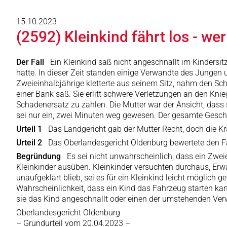
15.10.2023
(2592) Kleinkind fährt los - wer
Der Fall
Ein Kleinkind saß nicht angeschnallt im Kindersitz
hatte. In dieser Zeit standen einige Verwandte des Jungen
Zweieinhalbjährige kletterte aus seinem Sitz, nahm den Schl
einer Bank saß. Sie erlitt schwere Verletzungen an den Knie
Schadenersatz zu zahlen. Die Mutter war der Ansicht, dass 
sei nur ein, zwei Minuten weg gewesen. Der gesamte Gesc
Urteil 1
Das Landgericht gab der Mutter Recht, doch die K
Urteil 2
Das Oberlandesgericht Oldenburg bewertete den Fall
Begründung
Es sei nicht unwahrscheinlich, dass ein Zwei
Kleinkinder ausüben. Kleinkinder versuchten durchaus, Er
unaufgeklärt blieb, sei es für ein Kleinkind leicht möglich 
Wahrscheinlichkeit, dass ein Kind das Fahrzeug starten ka
sie das Kind angeschnallt oder einen der umstehenden Verwan
Oberlandesgericht Oldenburg
– Grundurteil vom 20.04.2023 –