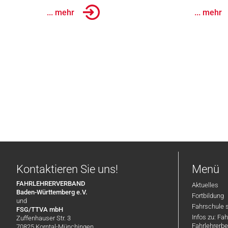
... mehr
... mehr
Kontaktieren Sie uns!
Menü
FAHRLEHRERVERBAND
Aktuelles
Baden-Württemberg e.V.
Fortbildung
und
Fahrschule 
FSG/TTVA mbH
Infos zu: Fa
Zuffenhauser Str. 3
Fahrlehrerbe
70825 Korntal-Münchingen