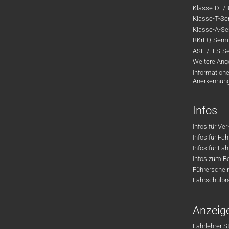
Klasse-DE/B
Klasse-T-Sem
Klasse-A-Sem
BKrFQ-Semi
ASF-/FES-Se
Weitere Ange
Informatione
Anerkennun
Infos
Infos für Ve
Infos für Fa
Infos für Fah
Infos zum Be
Führerschei
Fahrschulbr
Anzeig
Fahrlehrer S