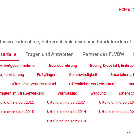
HOME
fos zu: Fahrschule, Führerscheinklassen und Fahrlehrerberuf
surteile
Fragen und Antworten
Partner des FLVBW
Arbeitgeber, -nehmer
Betriebsführung
Betrug, Diebstahl, Einbruc
ur, -umrüstung
Fußgänger
Geschwindigkeit
Smartphone, H
Öffentliche Verkehrsmittel
Öffentlicher Verkehrsraum
Rad
rhalten im Straßenverkehr
Vermietung
Werbung
Datensc
eile online seit 2022
Urteile online seit 2021
Urteile online seit 2
eile online seit 2015
Urteile online seit 2014
Urteile online seit 2
Urteile online seit 2010