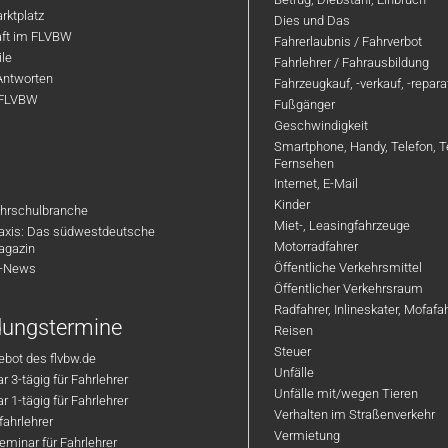
rktplatz
Dies und Das
aft im FLVBW
Fahrerlaubnis / Fahrverbot
ile
Fahrlehrer / Fahrausbildung
Antworten
Fahrzeugkauf, -verkauf, -repar
 FLVBW
Fußgänger
Geschwindigkeit
Smartphone, Handy, Telefon, T
Fernsehen
Internet, E-Mail
Kinder
hrschulbranche
Miet-, Leasingfahrzeuge
axis: Das südwestdeutsche
Motorradfahrer
agazin
Öffentliche Verkehrsmittel
R-News
Öffentlicher Verkehrsraum
Radfahrer, Inlineskater, Mofaf
ldungstermine
Reisen
Steuer
bot des flvbw.de
Unfälle
 3-tägig für Fahrlehrer
Unfälle mit/wegen Tieren
 1-tägig für Fahrlehrer
Verhalten im Straßenverkehr
ahrlehrer
Vermietung
minar für Fahrlehrer