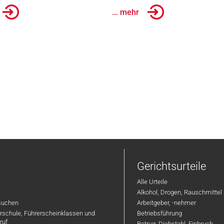
... mehr
Gerichtsurteile
Alle Urteile
Alkohol, Drogen, Rauschmittel
suchen
Arbeitgeber, -nehmer
hrschule, Führerscheinklassen und
Betriebsführung
ruf
Betrug, Diebstahl, Einbruch