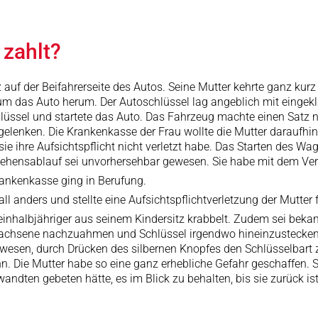
 zahlt?
 auf der Beifahrerseite des Autos. Seine Mutter kehrte ganz kur
 um das Auto herum. Der Autoschlüssel lag angeblich mit eingek
üssel und startete das Auto. Das Fahrzeug machte einen Satz nac
gelenken. Die Krankenkasse der Frau wollte die Mutter daraufhin 
sie ihre Aufsichtspflicht nicht verletzt habe. Das Starten des 
hehensablauf sei unvorhersehbar gewesen. Sie habe mit dem Ver
rankenkasse ging in Berufung.
 anders und stellte eine Aufsichtspflichtverletzung der Mutter f
einhalbjähriger aus seinem Kindersitz krabbelt. Zudem sei beka
wachsene nachzuahmen und Schlüssel irgendwo hineinzustecken.
gewesen, durch Drücken des silbernen Knopfes den Schlüsselbart zu
nn. Die Mutter habe so eine ganz erhebliche Gefahr geschaffen. 
dten gebeten hätte, es im Blick zu behalten, bis sie zurück ist.