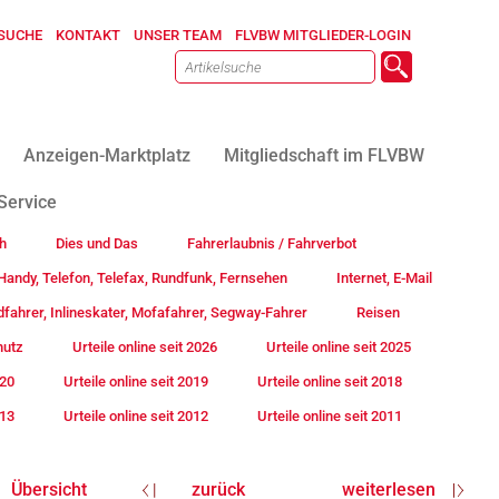
SUCHE
KONTAKT
UNSER TEAM
FLVBW MITGLIEDER-LOGIN
Anzeigen-Marktplatz
Mitgliedschaft im FLVBW
Service
h
Dies und Das
Fahrerlaubnis / Fahrverbot
andy, Telefon, Telefax, Rundfunk, Fernsehen
Internet, E-Mail
fahrer, Inlineskater, Mofafahrer, Segway-Fahrer
Reisen
hutz
Urteile online seit 2026
Urteile online seit 2025
020
Urteile online seit 2019
Urteile online seit 2018
013
Urteile online seit 2012
Urteile online seit 2011
Übersicht
zurück
weiterlesen