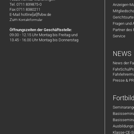
Tel. 0711 839875-0
Anzeigen-Ma
Fax 0711 8380211
Mitgliedsch
E-Mail hotline[at]flvbw.de
Gerichtsurte
Zum
Kontaktformular
Fragen und 
Öffnungszeiten der Geschäftsstelle:
Partner des
09.00 - 12.15 Uhr Montag bis Freitag und
Service
13.45 - 16.00 Uhr Montag bis Donnerstag
NEWS
News der Fa
FahrSchulPr
Fahrlehrerm
Presse & P
Fortbi
Seminarange
Basisseminar
Basisseminar
Ausbildungsf
Klasse-CE-Se