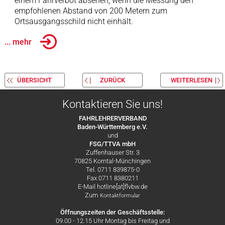
einem Fahrverbot absehen, wenn die Messung den
empfohlenen Abstand von 200 Metern zum
Ortsausgangsschild nicht einhält.
... mehr
ÜBERSICHT
ZURÜCK
WEITERLESEN
Kontaktieren Sie uns!
FAHRLEHRERVERBAND
Baden-Württemberg e.V.
und
FSG/TTVA mbH
Zuffenhauser Str. 3
70825 Korntal-Münchingen
Tel. 0711 839875-0
Fax 0711 8380211
E-Mail hotline[at]flvbw.de
Zum
Kontaktformular
Öffnungszeiten der Geschäftsstelle:
09.00 - 12.15 Uhr Montag bis Freitag und