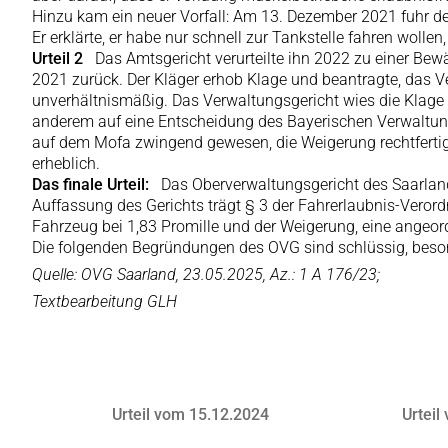
Hinzu kam ein neuer Vorfall: Am 13. Dezember 2021 fuhr der
Er erklärte, er habe nur schnell zur Tankstelle fahren wollen
Urteil 2
Das Amtsgericht verurteilte ihn 2022 zu einer Bew
2021 zurück. Der Kläger erhob Klage und beantragte, das V
unverhältnismäßig. Das Verwaltungsgericht wies die Klage 2
anderem auf eine Entscheidung des Bayerischen Verwaltungs
auf dem Mofa zwingend gewesen, die Weigerung rechtfertige
erheblich.
Das finale Urteil:
Das Oberverwaltungsgericht des Saarland
Auffassung des Gerichts trägt § 3 der Fahrerlaubnis-Verord
Fahrzeug bei 1,83 Promille und der Weigerung, eine angeor
Die folgenden Begründungen des OVG sind schlüssig, beson
Quelle: OVG Saarland, 23.05.2025, Az.: 1 A 176/23;
Textbearbeitung GLH
Urteil vom 15.12.2024
Urteil