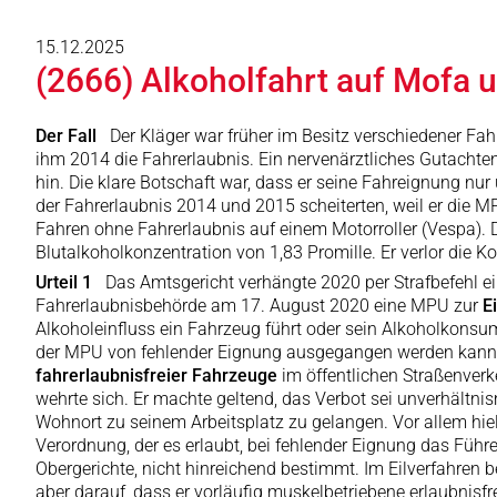
15.12.2025
(2666) Alkoholfahrt auf Mofa
Der Fall
Der Kläger war früher im Besitz verschiedener Fa
ihm 2014 die Fahrerlaubnis. Ein nervenärztliches Gutacht
hin. Die klare Botschaft war, dass er seine Fahreignung n
der Fahrerlaubnis 2014 und 2015 scheiterten, weil er die MP
Fahren ohne Fahrerlaubnis auf einem Motorroller (Vespa). D
Blutalkoholkonzentration von 1,83 Promille. Er verlor die K
Urteil 1
Das Amtsgericht verhängte 2020 per Strafbefehl ein
Fahrerlaubnisbehörde am 17. August 2020 eine MPU zur
E
Alkoholeinfluss ein Fahrzeug führt oder sein Alkoholkonsum 
der MPU von fehlender Eignung ausgegangen werden kann. 
fahrerlaubnisfreier Fahrzeuge
im öffentlichen Straßenverk
wehrte sich. Er machte geltend, das Verbot sei unverhältnis
Wohnort zu seinem Arbeitsplatz zu gelangen. Vor allem hielt
Verordnung, der es erlaubt, bei fehlender Eignung das Führe
Obergerichte, nicht hinreichend bestimmt. Im Eilverfahren 
aber darauf, dass er vorläufig muskelbetriebene erlaubnisf