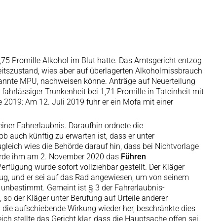
,75 Promille Alkohol im Blut hatte. Das Amtsgericht entzog
itszustand, wies aber auf überlagerten Alkoholmissbrauch
enannte MPU, nachweisen könne. Anträge auf Neuerteilung
fahrlässiger Trunkenheit bei 1,71 Promille in Tateinheit mit
 2019: Am 12. Juli 2019 fuhr er ein Mofa mit einer
einer Fahrerlaubnis. Daraufhin ordnete die
 ob auch künftig zu erwarten ist, dass er unter
ugleich wies die Behörde darauf hin, dass bei Nichtvorlage
hörde ihm am 2. November 2020 das
Führen
rfügung wurde sofort vollziehbar gestellt. Der Kläger
rzeug, und er sei auf das Rad angewiesen, um von seinem
u unbestimmt. Gemeint ist § 3 der Fahrerlaubnis-
 so der Kläger unter Berufung auf Urteile anderer
g die aufschiebende Wirkung wieder her, beschränkte dies
h stellte das Gericht klar, dass die Hauptsache offen sei.