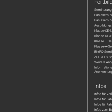
Fortbi
Seminarange
Basisseminar
Basisseminar
Ausbildungsf
Klasse-CE-Se
Klasse-DE/B
Klasse-T-Sem
Klasse-A-Sem
BKrFQ-Semi
ASF-/FES-Se
Weitere Ange
Informatione
Anerkennun
Infos
Infos für Ve
Infos für Fa
Infos für Fah
Infos zum Be