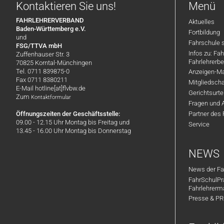
Kontaktieren Sie uns!
Menü
FAHRLEHRERVERBAND
Aktuelles
Baden-Württemberg e.V.
Fortbildung
und
Fahrschule 
FSG/TTVA mbH
Infos zu: Fa
Zuffenhauser Str. 3
Fahrlehrerbe
70825 Korntal-Münchingen
Tel. 0711 839875-0
Anzeigen-Ma
Fax 0711 8380211
Mitgliedsch
E-Mail hotline[at]flvbw.de
Gerichtsurte
Zum
Kontaktformular
Fragen und 
Öffnungszeiten der Geschäftsstelle:
Partner des
09.00 - 12.15 Uhr Montag bis Freitag und
Service
13.45 - 16.00 Uhr Montag bis Donnerstag
NEWS
News der Fa
FahrSchulPr
Fahrlehrerm
Presse & P