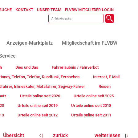
SUCHE
KONTAKT
UNSER TEAM
FLVBW MITGLIEDER-LOGIN
Anzeigen-Marktplatz
Mitgliedschaft im FLVBW
Service
h
Dies und Das
Fahrerlaubnis / Fahrverbot
andy, Telefon, Telefax, Rundfunk, Fernsehen
Internet, E-Mail
fahrer, Inlineskater, Mofafahrer, Segway-Fahrer
Reisen
hutz
Urteile online seit 2026
Urteile online seit 2025
020
Urteile online seit 2019
Urteile online seit 2018
013
Urteile online seit 2012
Urteile online seit 2011
Übersicht
zurück
weiterlesen