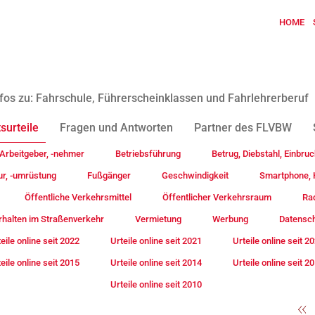
HOME
fos zu: Fahrschule, Führerscheinklassen und Fahrlehrerberuf
surteile
Fragen und Antworten
Partner des FLVBW
Arbeitgeber, -nehmer
Betriebsführung
Betrug, Diebstahl, Einbruc
ur, -umrüstung
Fußgänger
Geschwindigkeit
Smartphone, H
Öffentliche Verkehrsmittel
Öffentlicher Verkehrsraum
Rad
rhalten im Straßenverkehr
Vermietung
Werbung
Datensc
eile online seit 2022
Urteile online seit 2021
Urteile online seit 2
eile online seit 2015
Urteile online seit 2014
Urteile online seit 2
Urteile online seit 2010