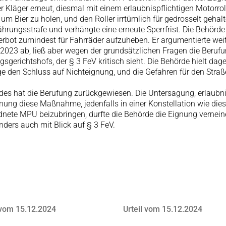
 Kläger erneut, diesmal mit einem erlaubnispflichtigen Motorrol
, um Bier zu holen, und den Roller irrtümlich für gedrosselt gehalt
ährungsstrafe und verhängte eine erneute Sperrfrist. Die Behör
erbot zumindest für Fahrräder aufzuheben. Er argumentierte we
023 ab, ließ aber wegen der grundsätzlichen Fragen die Berufung
gerichtshofs, der § 3 FeV kritisch sieht. Die Behörde hielt da
 den Schluss auf Nichteignung, und die Gefahren für den Straß
es hat die Berufung zurückgewiesen. Die Untersagung, erlaubnis
nung diese Maßnahme, jedenfalls in einer Konstellation wie dies
dnete MPU beizubringen, durfte die Behörde die Eignung vernein
ders auch mit Blick auf § 3 FeV.
 vom 15.12.2024
Urteil vom 15.12.2024