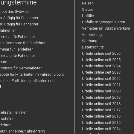
ldungstermine
Reisen
Steuer
bot des flvbw.de
Unfälle
 3-tägig für Fahrlehrer
Unfälle mit/wegen Tieren
 1-tägig für Fahrlehrer
Verhalten im Straßenverkehr
ahrlehrer
Vermietung
minar für Fahrlehrer
Werbung
us-Seminare für Fahrlehrer
Datenschutz
inar für Fahrlehrer
Urteile online seit 2026
inare für Fahrlehrer
Urteile online seit 2025
nare
Urteile online seit 2024
minare für Seminarleiter
Urteile online seit 2023
bote für Mitarbeiter im Fahrschulbüro
Urteile online seit 2022
n über Fortbildungspflichten und
Urteile online seit 2021
g
Urteile online seit 2020
Urteile online seit 2019
Urteile online seit 2018
Urteile online seit 2017
rkehrsteilnehmer
Urteile online seit 2016
hrschüler
Urteile online seit 2015
rlehrer
Urteile online seit 2014
ruf Fahrlehrer/Fahrlehrerin