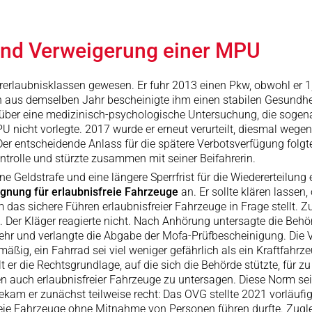
 und Verweigerung einer MPU
hrerlaubnisklassen gewesen. Er fuhr 2013 einen Pkw, obwohl er 1
en aus demselben Jahr bescheinigte ihm einen stabilen Gesundhe
ur über eine medizinisch-psychologische Untersuchung, die sog
U nicht vorlegte. 2017 wurde er erneut verurteilt, diesmal wegen 
er entscheidende Anlass für die spätere Verbotsverfügung folgte
ontrolle und stürzte zusammen mit seiner Beifahrerin.
e Geldstrafe und eine längere Sperrfrist für die Wiedererteilung 
ignung für erlaubnisfreie Fahrzeuge
an. Er sollte klären lassen,
das sichere Führen erlaubnisfreier Fahrzeuge in Frage stellt. Z
Der Kläger reagierte nicht. Nach Anhörung untersagte die Be
ehr und verlangte die Abgabe der Mofa-Prüfbescheinigung. Die Ve
mäßig, ein Fahrrad sei viel weniger gefährlich als ein Kraftfah
 er die Rechtsgrundlage, auf die sich die Behörde stützte, für z
n auch erlaubnisfreier Fahrzeuge zu untersagen. Diese Norm sei,
bekam er zunächst teilweise recht: Das OVG stellte 2021 vorläufi
reie Fahrzeuge ohne Mitnahme von Personen führen durfte. Zugleic