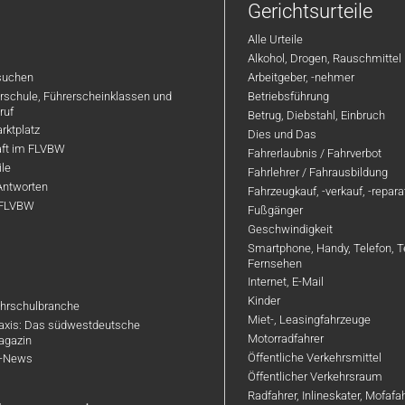
Gerichtsurteile
Alle Urteile
Alkohol, Drogen, Rauschmittel
suchen
Arbeitgeber, -nehmer
hrschule, Führerscheinklassen und
Betriebsführung
ruf
Betrug, Diebstahl, Einbruch
rktplatz
Dies und Das
aft im FLVBW
Fahrerlaubnis / Fahrverbot
ile
Fahrlehrer / Fahrausbildung
Antworten
Fahrzeugkauf, -verkauf, -repar
 FLVBW
Fußgänger
Geschwindigkeit
Smartphone, Handy, Telefon, T
Fernsehen
Internet, E-Mail
Kinder
hrschulbranche
Miet-, Leasingfahrzeuge
axis: Das südwestdeutsche
Motorradfahrer
agazin
Öffentliche Verkehrsmittel
R-News
Öffentlicher Verkehrsraum
Radfahrer, Inlineskater, Mofaf