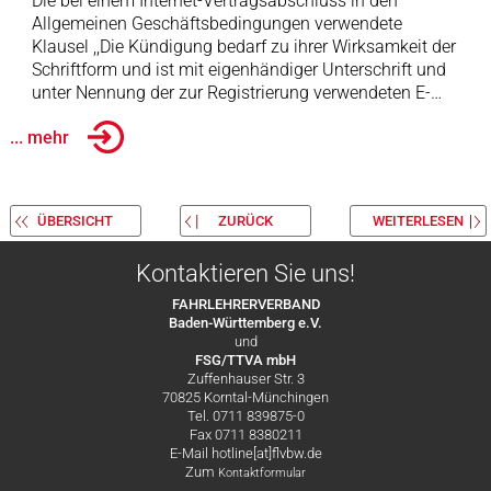
Die bei einem Internet-Vertragsabschluss in den
Allgemeinen Geschäftsbedingungen verwendete
Klausel ,,Die Kündigung bedarf zu ihrer Wirksamkeit der
Schriftform und ist mit eigenhändiger Unterschrift und
unter Nennung der zur Registrierung verwendeten E-…
... mehr
ÜBERSICHT
ZURÜCK
WEITERLESEN
Kontaktieren Sie uns!
FAHRLEHRERVERBAND
Baden-Württemberg e.V.
und
FSG/TTVA mbH
Zuffenhauser Str. 3
70825 Korntal-Münchingen
Tel. 0711 839875-0
Fax 0711 8380211
E-Mail hotline[at]flvbw.de
Zum
Kontaktformular