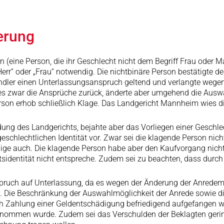
erung
(eine Person, die ihr Geschlecht nicht dem Begriff Frau oder Ma
“ oder „Frau“ notwendig. Die nichtbinäre Person bestätigte den K
ler einen Unterlassungsanspruch geltend und verlangte wegen d
es zwar die Ansprüche zurück, änderte aber umgehend die Auswah
rson erhob schließlich Klage. Das Landgericht Mannheim wies di
ung des Landgerichts, bejahte aber das Vorliegen einer Geschlec
 geschlechtlichen Identität vor. Zwar sei die klagende Person n
ige auch. Die klagende Person habe aber den Kaufvorgang nich
tsidentität nicht entspreche. Zudem sei zu beachten, dass durc
ruch auf Unterlassung, da es wegen der Änderung der Anredemög
. Die Beschränkung der Auswahlmöglichkeit der Anrede sowie di
ch Zahlung einer Geldentschädigung befriedigend aufgefangen w
orgenommen wurde. Zudem sei das Verschulden der Beklagten ger