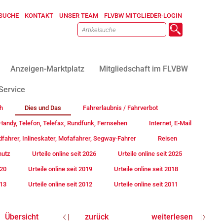
SUCHE
KONTAKT
UNSER TEAM
FLVBW MITGLIEDER-LOGIN
Anzeigen-Marktplatz
Mitgliedschaft im FLVBW
Service
h
Dies und Das
Fahrerlaubnis / Fahrverbot
andy, Telefon, Telefax, Rundfunk, Fernsehen
Internet, E-Mail
fahrer, Inlineskater, Mofafahrer, Segway-Fahrer
Reisen
hutz
Urteile online seit 2026
Urteile online seit 2025
020
Urteile online seit 2019
Urteile online seit 2018
013
Urteile online seit 2012
Urteile online seit 2011
Übersicht
zurück
weiterlesen