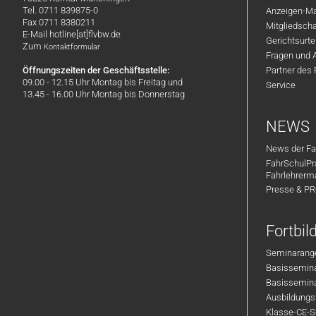
Tel. 0711 839875-0
Anzeigen-Ma
Fax 0711 8380211
Mitgliedsch
E-Mail hotline[at]flvbw.de
Gerichtsurte
Zum
Kontaktformular
Fragen und 
Öffnungszeiten der Geschäftsstelle:
Partner des
09.00 - 12.15 Uhr Montag bis Freitag und
Service
13.45 - 16.00 Uhr Montag bis Donnerstag
NEWS
News der Fa
FahrSchulPr
Fahrlehrerm
Presse & P
Fortbi
Seminarange
Basisseminar
Basisseminar
Ausbildungsf
Klasse-CE-Se