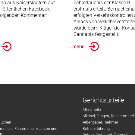
nn aus Kaiserslautern auf
Fahrerlaubnis der Klasse B
 öffentlichen Facebook-
erstmals erteilt. Bei nachein
 folgenden Kommentar:
erfolgten Verkehrskontrollen
Anlass von Verkehrsverstöß
wurde beim Kläger der Kons
Cannabis festgestellt.
... mehr
Gerichtsurteile
Alle Urteile
Alkohol, Drogen, Rauschmittel
suchen
Arbeitgeber, -nehmer
hrschule, Führerscheinklassen und
Betriebsführung
ruf
Betrug, Diebstahl, Einbruch