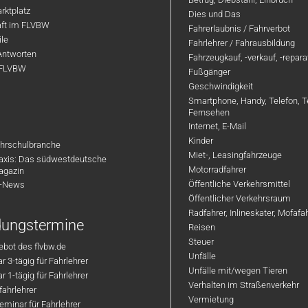
rktplatz
Dies und Das
aft im FLVBW
Fahrerlaubnis / Fahrverbot
ile
Fahrlehrer / Fahrausbildung
Antworten
Fahrzeugkauf, -verkauf, -repar
 FLVBW
Fußgänger
Geschwindigkeit
Smartphone, Handy, Telefon, T
Fernsehen
Internet, E-Mail
Kinder
hrschulbranche
Miet-, Leasingfahrzeuge
axis: Das südwestdeutsche
Motorradfahrer
agazin
Öffentliche Verkehrsmittel
R-News
Öffentlicher Verkehrsraum
Radfahrer, Inlineskater, Mofaf
ldungstermine
Reisen
Steuer
bot des flvbw.de
Unfälle
 3-tägig für Fahrlehrer
Unfälle mit/wegen Tieren
 1-tägig für Fahrlehrer
Verhalten im Straßenverkehr
ahrlehrer
Vermietung
minar für Fahrlehrer