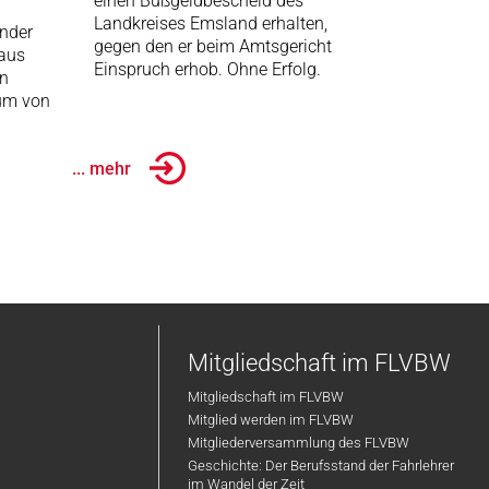
einen Bußgeldbescheid des
Landkreises Emsland erhalten,
ander
gegen den er beim Amtsgericht
 aus
Einspruch erhob. Ohne Erfolg.
en
um von
... mehr
Mitgliedschaft im FLVBW
Mitgliedschaft im FLVBW
Mitglied werden im FLVBW
Mitgliederversammlung des FLVBW
Geschichte: Der Berufsstand der Fahrlehrer
im Wandel der Zeit