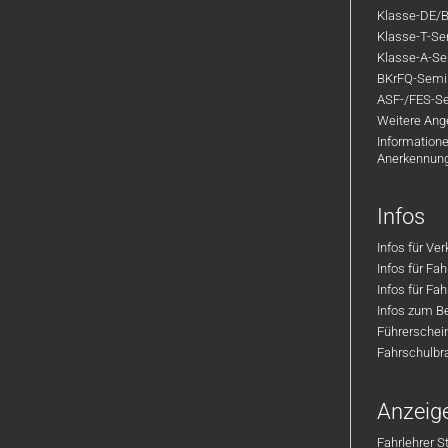
Klasse-DE/B
Klasse-T-Sem
Klasse-A-Sem
BKrFQ-Semi
ASF-/FES-Se
Weitere Ange
Informatione
Anerkennun
Infos
Infos für Ve
Infos für Fa
Infos für Fah
Infos zum Be
Führerschei
Fahrschulbr
Anzeig
Fahrlehrer S