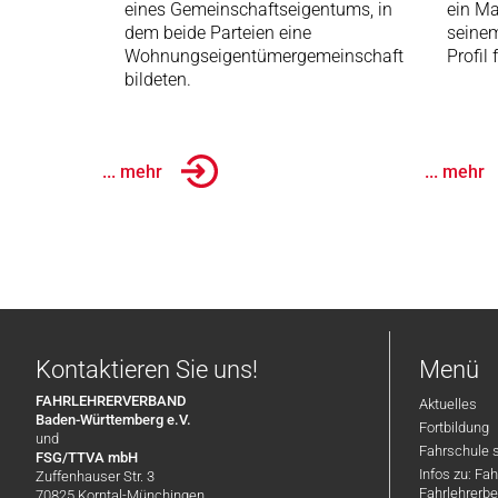
eines Gemeinschaftseigentums, in
ein Ma
dem beide Parteien eine
seinem
Wohnungseigentümergemeinschaft
Profil
bildeten.
... mehr
... mehr
Kontaktieren Sie uns!
Menü
FAHRLEHRERVERBAND
Aktuelles
Baden-Württemberg e.V.
Fortbildung
und
Fahrschule 
FSG/TTVA mbH
Infos zu: Fa
Zuffenhauser Str. 3
Fahrlehrerbe
70825 Korntal-Münchingen