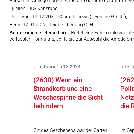
Person ihr Anliegen durch Änderung des Internetauftritts 
Quellen: OLG Karlsruhe,
Urteil vom 14.12.2021, © urteile.news (ra-online GmbH),
Berlin 17.01.2025; Textbearbeitung GLH
Anmerkung der Redaktion
– Bietet eine Fahrschule via Int
verfassten Formulars, sollte sie zur Auswahl die Anredeform
Urteil vom 15.12.2024
Urteil
(2630) Wenn ein
(262
Strandkorb und eine
Poli
Wäschespinne die Sicht
Netz
behindern
die 
Ort des Geschehens war der Garten
Im Sep