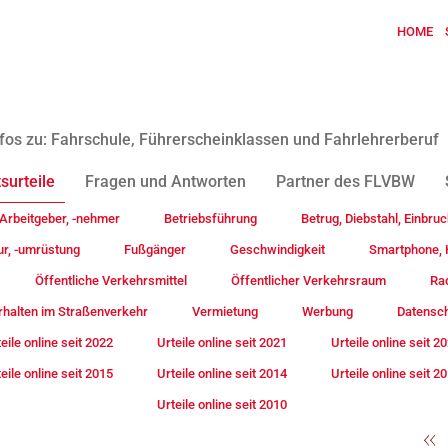
HOME
fos zu: Fahrschule, Führerscheinklassen und Fahrlehrerberuf
surteile
Fragen und Antworten
Partner des FLVBW
Arbeitgeber, -nehmer
Betriebsführung
Betrug, Diebstahl, Einbruc
ur, -umrüstung
Fußgänger
Geschwindigkeit
Smartphone, H
Öffentliche Verkehrsmittel
Öffentlicher Verkehrsraum
Rad
rhalten im Straßenverkehr
Vermietung
Werbung
Datensc
eile online seit 2022
Urteile online seit 2021
Urteile online seit 2
eile online seit 2015
Urteile online seit 2014
Urteile online seit 2
Urteile online seit 2010