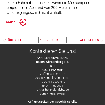
einem Fahrverbot absehen, wenn die Messung den
empfohlenen Abstand von 200 Metern zum
Ortsausgangsschild nicht einhält.
... mehr
ÜBERSICHT
ZURÜCK
WEITERLESEN
Kontaktieren Sie uns!
FAHRLEHRERVERBAND
Baden-Württemberg e.V.
und
FSG/TTVA mbH
Zuffenhauser Str. 3
70825 Korntal-Münchingen
Tel. 0711 839875-0
Fax 0711 8380211
E-Mail hotline[at]flvbw.de
Zum
Kontaktformular
Öffnungszeiten der Geschäftsstelle: