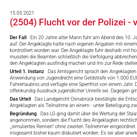
15.05.2021
(2504) Flucht vor der Polizei 
Der Fall
Ein 20 Jahre alter Mann fuhr am Abend des 10. Ja
auf. Der Angeklagte hatte nach eigenen Angaben mit einem 
kontrolliert worden war. Der Angeklagte fuhr deshalb mit 
mussten die Beamten schließlich die Verfolgung abbrechen,
den Angeklagten ausfindig machen und ihn zur Rede stelle
Urteil 1. Instanz
Das Amtsgericht sprach den Angeklagten 
Anwendung von Jugendrecht eine Geldstrafe von 1.000 EUR 
Fahrerlaubnis und verfügte eine Sperrfrist von einem Jahr
offenkundig Ausdruck jugendlicher Unreife sei. Dagegen gi
Das Urteil
Das Landgericht Osnabrück bestätigte die Entsc
Angeklagten als Teilnahme an einem - unter Beteiligung zwe
Begründung
Das LG ging damit über die Wertung der Staat
angenommen, sondern die Flucht des Angeklagten rechtlich 
,,simuliertes Rennen" ohne zweiten Teilnehmer eingeordnet.
insgesamt bisher kaum diskutiert worden. Es sei aber aner