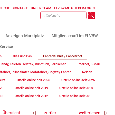
SUCHE
KONTAKT
UNSER TEAM
FLVBW MITGLIEDER-LOGIN
Anzeigen-Marktplatz
Mitgliedschaft im FLVBW
Service
h
Dies und Das
Fahrerlaubnis / Fahrverbot
andy, Telefon, Telefax, Rundfunk, Fernsehen
Internet, E-Mail
fahrer, Inlineskater, Mofafahrer, Segway-Fahrer
Reisen
hutz
Urteile online seit 2026
Urteile online seit 2025
020
Urteile online seit 2019
Urteile online seit 2018
013
Urteile online seit 2012
Urteile online seit 2011
Übersicht
zurück
weiterlesen