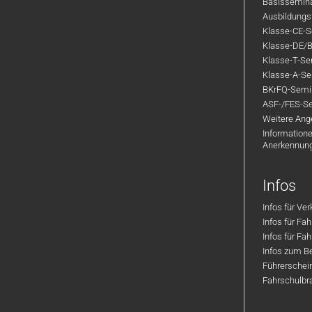
Basisseminar
Ausbildungsf
Klasse-CE-Se
Klasse-DE/B
Klasse-T-Sem
Klasse-A-Sem
BKrFQ-Semi
ASF-/FES-Se
Weitere Ange
Informatione
Anerkennun
Infos
Infos für Ve
Infos für Fa
Infos für Fah
Infos zum Be
Führerschei
Fahrschulbr