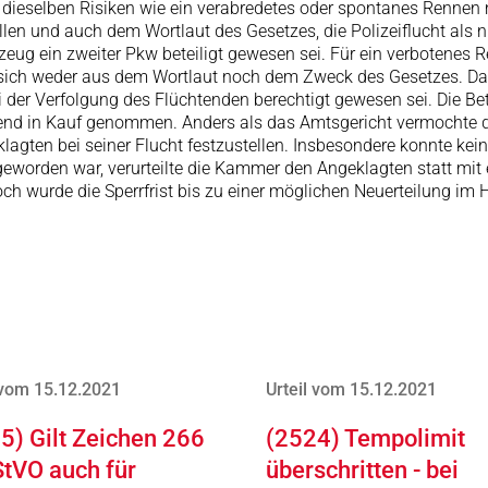
aher dieselben Risiken wie ein verabredetes oder spontanes Renne
len und auch dem Wortlaut des Gesetzes, die Polizeiflucht als n
zeug ein zweiter Pkw beteiligt gewesen sei. Für ein verbotenes R
sich weder aus dem Wortlaut noch dem Zweck des Gesetzes. Daher
 der Verfolgung des Flüchtenden berechtigt gewesen sei. Die Bet
ligend in Kauf genommen. Anders als das Amtsgericht vermochte
agten bei seiner Flucht festzustellen. Insbesondere konnte kei
eworden war, verurteilte die Kammer den Angeklagten statt mit 
ch wurde die Sperrfrist bis zu einer möglichen Neuerteilung im H
 vom 15.12.2021
Urteil vom 15.12.2021
5) Gilt Zeichen 266
(2524) Tempolimit
StVO auch für
überschritten - bei