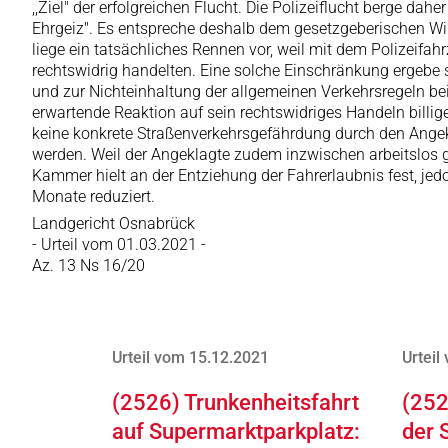
,,Ziel" der erfolgreichen Flucht. Die Polizeiflucht berge d
Ehrgeiz". Es entspreche deshalb dem gesetzgeberischen Wil
liege ein tatsächliches Rennen vor, weil mit dem Polizeifahr
rechtswidrig handelten. Eine solche Einschränkung ergebe 
und zur Nichteinhaltung der allgemeinen Verkehrsregeln bei
erwartende Reaktion auf sein rechtswidriges Handeln bil
keine konkrete Straßenverkehrsgefährdung durch den Angekl
werden. Weil der Angeklagte zudem inzwischen arbeitslos g
Kammer hielt an der Entziehung der Fahrerlaubnis fest, jedo
Monate reduziert.
Landgericht Osnabrück
- Urteil vom 01.03.2021 -
Az. 13 Ns 16/20
Urteil vom 15.12.2021
Urteil
(2526) Trunkenheitsfahrt
(252
auf Supermarktparkplatz:
der 