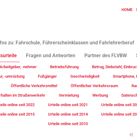
HOME
fos zu: Fahrschule, Führerscheinklassen und Fahrlehrerberuf
surteile
Fragen und Antworten
Partner des FLVBW
Arbeitgeber, -nehmer
Betriebsführung
Betrug, Diebstahl, Einbruc
ur, -umrüstung
Fußgänger
Geschwindigkeit
Smartphone, H
Öffentliche Verkehrsmittel
Öffentlicher Verkehrsraum
Rad
rhalten im Straßenverkehr
Vermietung
Werbung
Datensc
eile online seit 2022
Urteile online seit 2021
Urteile online seit 2
eile online seit 2015
Urteile online seit 2014
Urteile online seit 2
Urteile online seit 2010