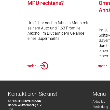
MPU rechtens?
Omni
Anh
Um 1 Uhr nachts fuhr ein Mann mit
seinem Auto und 1,63 Promille
Im Jul
Alkohol im Blut auf dem Gelände
Spitzk
eines Supermarkts.
Bayer
durch 
einem
einem
... mehr
... mehr
Kontaktieren Sie uns!
Menü
FAHRLEHRERVERBAND
Aktuelles
Baden-Württemberg e.V.
Fortbildung
und