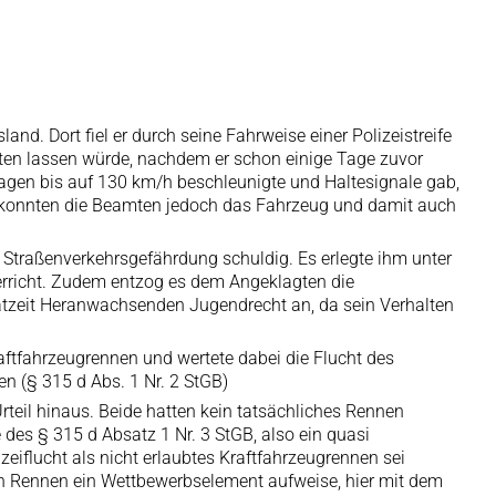
. Dort fiel er durch seine Fahrweise einer Polizeistreife
alten lassen würde, nachdem er schon einige Tage zuvor
wagen bis auf 130 km/h beschleunigte und Haltesignale gab,
uf konnten die Beamten jedoch das Fahrzeug und damit auch
traßenverkehrsgefährdung schuldig. Es erlegte ihm unter
erricht. Zudem entzog es dem Angeklagten die
Tatzeit Heranwachsenden Jugendrecht an, da sein Verhalten
aftfahrzeugrennen und wertete dabei die Flucht des
n (§ 315 d Abs. 1 Nr. 2 StGB)
teil hinaus. Beide hatten kein tatsächliches Rennen
des § 315 d Absatz 1 Nr. 3 StGB, also ein quasi
eiflucht als nicht erlaubtes Kraftfahrzeugrennen sei
hen Rennen ein Wettbewerbselement aufweise, hier mit dem