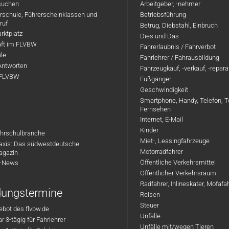
suchen
Arbeitgeber, -nehmer
hrschule, Führerscheinklassen und
Betriebsführung
ruf
Betrug, Diebstahl, Einbruch
rktplatz
Dies und Das
aft im FLVBW
Fahrerlaubnis / Fahrverbot
ile
Fahrlehrer / Fahrausbildung
Antworten
Fahrzeugkauf, -verkauf, -repar
 FLVBW
Fußgänger
Geschwindigkeit
Smartphone, Handy, Telefon, T
Fernsehen
Internet, E-Mail
Kinder
hrschulbranche
Miet-, Leasingfahrzeuge
axis: Das südwestdeutsche
Motorradfahrer
agazin
Öffentliche Verkehrsmittel
R-News
Öffentlicher Verkehrsraum
Radfahrer, Inlineskater, Mofaf
ldungstermine
Reisen
Steuer
bot des flvbw.de
Unfälle
 3-tägig für Fahrlehrer
Unfälle mit/wegen Tieren