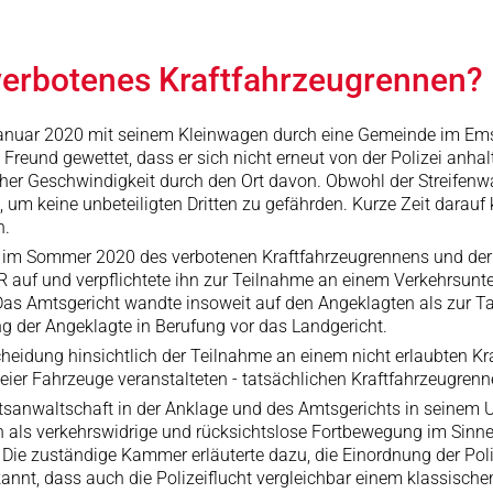
- verbotenes Kraftfahrzeugrennen?
nuar 2020 mit seinem Kleinwagen durch eine Gemeinde im Emsland
Freund gewettet, dass er sich nicht erneut von der Polizei anh
hoher Geschwindigkeit durch den Ort davon. Obwohl der Streifen
 um keine unbeteiligten Dritten zu gefährden. Kurze Zeit dara
n.
im Sommer 2020 des verbotenen Kraftfahrzeugrennens und der S
auf und verpflichtete ihn zur Teilnahme an einem Verkehrsunt
. Das Amtsgericht wandte insoweit auf den Angeklagten als zur 
ng der Angeklagte in Berufung vor das Landgericht.
heidung hinsichtlich der Teilnahme an einem nicht erlaubten Kr
ier Fahrzeuge veranstalteten - tatsächlichen Kraftfahrzeugrenne
sanwaltschaft in der Anklage und des Amtsgerichts in seinem Ur
als verkehrswidrige und rücksichtslose Fortbewegung im Sinne 
 Die zuständige Kammer erläuterte dazu, die Einordnung der Poliz
kannt, dass auch die Polizeiflucht vergleichbar einem klassisc