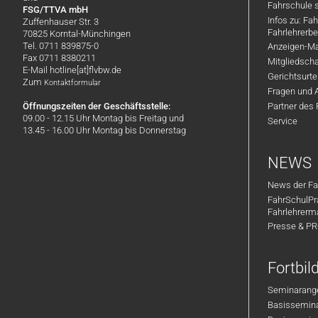
Fahrschule 
FSG/TTVA mbH
Infos zu: Fa
Zuffenhauser Str. 3
Fahrlehrerbe
70825 Korntal-Münchingen
Tel. 0711 839875-0
Anzeigen-Ma
Fax 0711 8380211
Mitgliedsch
E-Mail hotline[at]flvbw.de
Gerichtsurte
Zum
Kontaktformular
Fragen und 
Öffnungszeiten der Geschäftsstelle:
Partner des
09.00 - 12.15 Uhr Montag bis Freitag und
Service
13.45 - 16.00 Uhr Montag bis Donnerstag
NEWS
News der Fa
FahrSchulPr
Fahrlehrerm
Presse & P
Fortbi
Seminarange
Basisseminar