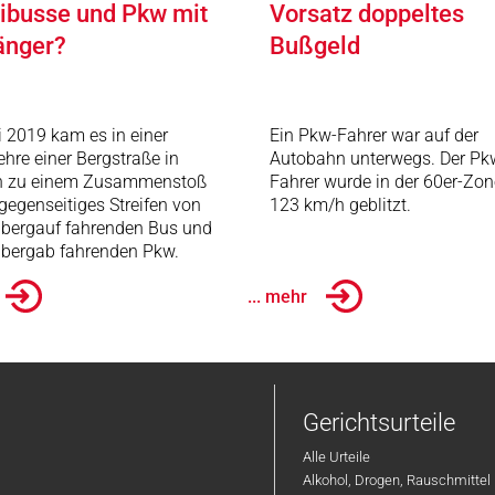
busse und Pkw mit
Vorsatz doppeltes
änger?
Bußgeld
i 2019 kam es in einer
Ein Pkw-Fahrer war auf der
ehre einer Bergstraße in
Autobahn unterwegs. Der Pk
n zu einem Zusammenstoß
Fahrer wurde in der 60er-Zon
gegenseitiges Streifen von
123 km/h geblitzt.
 bergauf fahrenden Bus und
 bergab fahrenden Pkw.
... mehr
Gerichtsurteile
Alle Urteile
Alkohol, Drogen, Rauschmittel