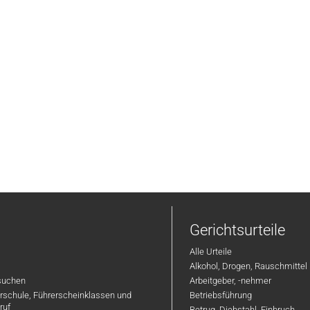
Gerichtsurteile
Alle Urteile
Alkohol, Drogen, Rauschmittel
suchen
Arbeitgeber, -nehmer
hrschule, Führerscheinklassen und
Betriebsführung
ruf
Betrug, Diebstahl, Einbruch