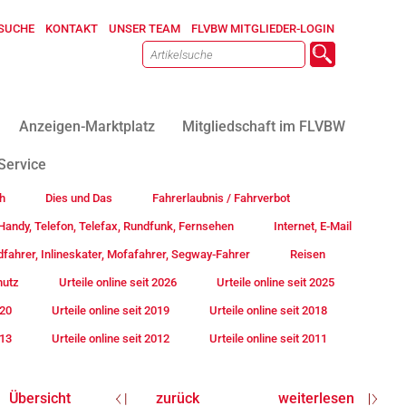
SUCHE
KONTAKT
UNSER TEAM
FLVBW MITGLIEDER-LOGIN
Anzeigen-Marktplatz
Mitgliedschaft im FLVBW
Service
h
Dies und Das
Fahrerlaubnis / Fahrverbot
andy, Telefon, Telefax, Rundfunk, Fernsehen
Internet, E-Mail
fahrer, Inlineskater, Mofafahrer, Segway-Fahrer
Reisen
hutz
Urteile online seit 2026
Urteile online seit 2025
020
Urteile online seit 2019
Urteile online seit 2018
013
Urteile online seit 2012
Urteile online seit 2011
Übersicht
zurück
weiterlesen