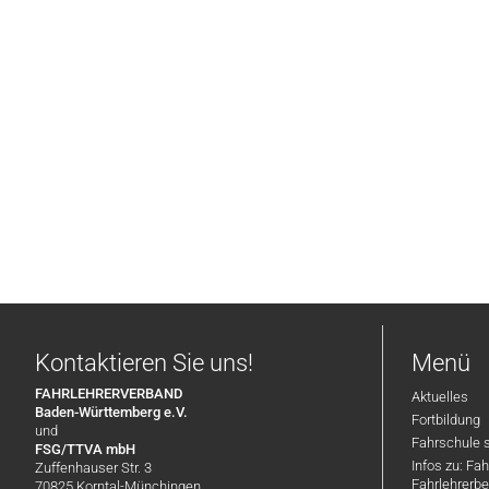
Kontaktieren Sie uns!
Menü
FAHRLEHRERVERBAND
Aktuelles
Baden-Württemberg e.V.
Fortbildung
und
Fahrschule 
FSG/TTVA mbH
Infos zu: Fa
Zuffenhauser Str. 3
Fahrlehrerbe
70825 Korntal-Münchingen