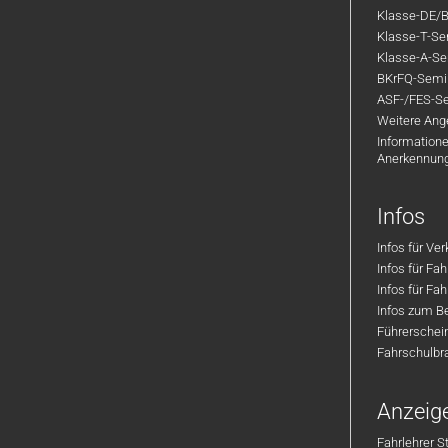
Klasse-DE/B
Klasse-T-Sem
Klasse-A-Sem
BKrFQ-Semi
ASF-/FES-Se
Weitere Ange
Informatione
Anerkennun
Infos
Infos für Ve
Infos für Fa
Infos für Fah
Infos zum Be
Führerschei
Fahrschulbr
Anzeig
Fahrlehrer S