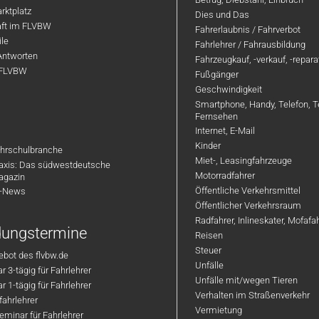
rktplatz
Dies und Das
aft im FLVBW
Fahrerlaubnis / Fahrverbot
ile
Fahrlehrer / Fahrausbildung
Antworten
Fahrzeugkauf, -verkauf, -repar
 FLVBW
Fußgänger
Geschwindigkeit
Smartphone, Handy, Telefon, T
Fernsehen
Internet, E-Mail
Kinder
hrschulbranche
Miet-, Leasingfahrzeuge
axis: Das südwestdeutsche
Motorradfahrer
agazin
Öffentliche Verkehrsmittel
R-News
Öffentlicher Verkehrsraum
Radfahrer, Inlineskater, Mofaf
ldungstermine
Reisen
Steuer
bot des flvbw.de
Unfälle
 3-tägig für Fahrlehrer
Unfälle mit/wegen Tieren
 1-tägig für Fahrlehrer
Verhalten im Straßenverkehr
ahrlehrer
Vermietung
minar für Fahrlehrer