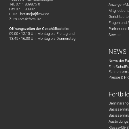
Tel. 0711 839875-0
Anzeigen-Ma
Fax 0711 8380211
Mitgliedsch
E-Mail hotline[at]flvbw.de
Gerichtsurte
Zum
Kontaktformular
Fragen und 
Öffnungszeiten der Geschäftsstelle:
Partner des
09.00 - 12.15 Uhr Montag bis Freitag und
Service
13.45 - 16.00 Uhr Montag bis Donnerstag
NEWS
News der Fa
FahrSchulPr
Fahrlehrerm
Presse & P
Fortbi
Seminarange
Basisseminar
Basisseminar
Ausbildungsf
Klasse-CE-Se