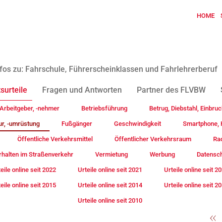
HOME
fos zu: Fahrschule, Führerscheinklassen und Fahrlehrerberuf
surteile
Fragen und Antworten
Partner des FLVBW
Arbeitgeber, -nehmer
Betriebsführung
Betrug, Diebstahl, Einbruc
ur, -umrüstung
Fußgänger
Geschwindigkeit
Smartphone, H
Öffentliche Verkehrsmittel
Öffentlicher Verkehrsraum
Rad
rhalten im Straßenverkehr
Vermietung
Werbung
Datensc
eile online seit 2022
Urteile online seit 2021
Urteile online seit 2
eile online seit 2015
Urteile online seit 2014
Urteile online seit 2
Urteile online seit 2010