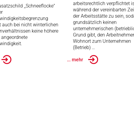
arbeitsrechtlich verpflichtet is
satzschild ,,Schneeflocke"
während der vereinbarten Zei
er
der Arbeitsstätte zu sein, so
windigkeitsbegrenzung
grundsätzlich keinen
t auch bei nicht winterlichen
unternehmerischen (betriebli
nverhältnissen keine höhere
Grund gibt, den Arbeitnehme
e angeordnete
Wohnort zum Unternehmen
indigkeit.
(Betrieb) …
... mehr