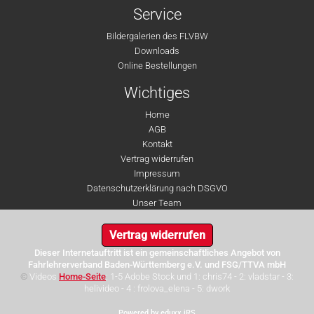
Service
Bildergalerien des FLVBW
Downloads
Online Bestellungen
Wichtiges
Home
AGB
Kontakt
Vertrag widerrufen
Impressum
Datenschutzerklärung nach DSGVO
Unser Team
Vertrag widerrufen
Dieser Internetauftritt ist ein gemeinschaftliches Angebot von
Fahrlehrerverband Baden-Württemberg e.V. und FSG/TTVA mbH
©
Videos
Home-Seite
: 1-5 Adobe Stock und 1: chris74 - 2: vladstar - 3:
helivideo - 4 : frolova_elena - 5: dwork
Powered by eduxx iRS