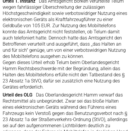
Urteil 1. Instanz
Das Amtsgericht Borken verurteilte Telum
wegen fahrlässiger Überschreitung der zulässigen
Höchstgeschwindigkeit sowie verbotswidriger Nutzung eines
elektronischen Geräts als Kraftfahrzeugführer zu einer
Geldbuße von 105 EUR. Zur Nutzung des Mobiltelefons
konnte das Amtsgericht nicht feststellen, ob Telum damit
auch telefoniert hatte. Dennoch hatte das Amtsgericht den
Betroffenen verurteilt und ausgeführt, dass ,,das Halten an
und für sich" genüge, um von einer verbotswidrigen Nutzung
des Mobiltelefons ausgehen zu können.
Gegen dieses Urteil erhob Telum beim Oberlandesgericht
Hamm Rechtsbeschwerde mit der Begründung, allein das
Halten des Mobiltelefons erfülle nicht den Tatbestand des §
23 Absatz 1a StVO, dafür sei zusätzlich eine Nutzung des
Gerätes erforderlich.
Urteil des OLG
Das Oberlandesgericht Hamm verwarf das
Rechtsmittel als unbegründet. Zwar sei das bloße Halten
eines elektronischen Geräts während des Führens eines
Fahrzeugs kein Verstoß gegen das Benutzungsverbot nach §
23 Absatz 1a der Straßenverkehrs-Ordnung (StVO), allerdings
sei auf den aufgenommenen Lichtbildern deutlich zu