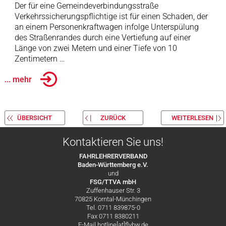
Der für eine Gemeindeverbindungsstraße
Verkehrssicherungspflichtige ist für einen Schaden, der
an einem Personenkraftwagen infolge Unterspülung
des Straßenrandes durch eine Vertiefung auf einer
Länge von zwei Metern und einer Tiefe von 10
Zentimetern …
... mehr
ÜBERSICHT
ZURÜCK
WEITERLESEN
Kontaktieren Sie uns!
FAHRLEHRERVERBAND
Baden-Württemberg e.V.
und
FSG/TTVA mbH
Zuffenhauser Str. 3
70825 Korntal-Münchingen
Tel. 0711 839875-0
Fax 0711 8380211
E-Mail hotline[at]flvbw.de