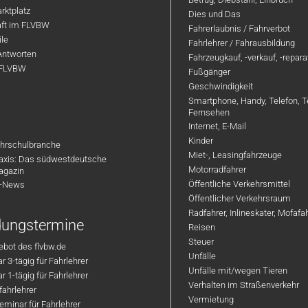
rktplatz
Dies und Das
aft im FLVBW
Fahrerlaubnis / Fahrverbot
ile
Fahrlehrer / Fahrausbildung
Antworten
Fahrzeugkauf, -verkauf, -repar
 FLVBW
Fußgänger
Geschwindigkeit
Smartphone, Handy, Telefon, T
Fernsehen
Internet, E-Mail
Kinder
hrschulbranche
Miet-, Leasingfahrzeuge
axis: Das südwestdeutsche
Motorradfahrer
agazin
Öffentliche Verkehrsmittel
R-News
Öffentlicher Verkehrsraum
Radfahrer, Inlineskater, Mofaf
ldungstermine
Reisen
Steuer
bot des flvbw.de
Unfälle
 3-tägig für Fahrlehrer
Unfälle mit/wegen Tieren
 1-tägig für Fahrlehrer
Verhalten im Straßenverkehr
ahrlehrer
Vermietung
minar für Fahrlehrer