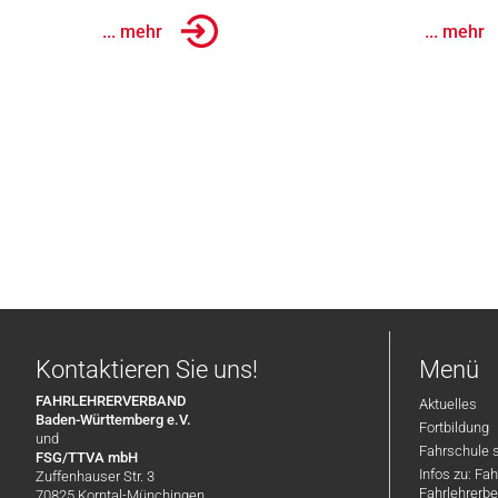
... mehr
... mehr
Kontaktieren Sie uns!
Menü
FAHRLEHRERVERBAND
Aktuelles
Baden-Württemberg e.V.
Fortbildung
und
Fahrschule 
FSG/TTVA mbH
Infos zu: Fa
Zuffenhauser Str. 3
Fahrlehrerbe
70825 Korntal-Münchingen