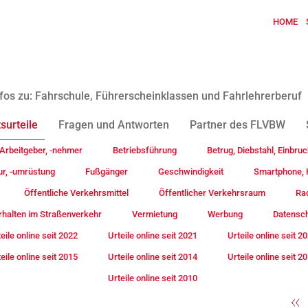
HOME
fos zu: Fahrschule, Führerscheinklassen und Fahrlehrerberuf
surteile
Fragen und Antworten
Partner des FLVBW
Arbeitgeber, -nehmer
Betriebsführung
Betrug, Diebstahl, Einbruc
ur, -umrüstung
Fußgänger
Geschwindigkeit
Smartphone, H
Öffentliche Verkehrsmittel
Öffentlicher Verkehrsraum
Rad
rhalten im Straßenverkehr
Vermietung
Werbung
Datensc
eile online seit 2022
Urteile online seit 2021
Urteile online seit 2
eile online seit 2015
Urteile online seit 2014
Urteile online seit 2
Urteile online seit 2010