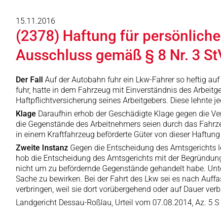
15.11.2016
(2378) Haftung für persönlich
Ausschluss gemäß § 8 Nr. 3 S
Der Fall
Auf der Autobahn fuhr ein Lkw-Fahrer so heftig auf
fuhr, hatte in dem Fahrzeug mit Einverständnis des Arbeitg
Haftpflichtversicherung seines Arbeitgebers. Diese lehnte j
Klage
Daraufhin erhob der Geschädigte Klage gegen die Ve
die Gegenstände des Arbeitnehmers seien durch das Fahrze
in einem Kraftfahrzeug beförderte Güter von dieser Haftung
Zweite Instanz
Gegen die Entscheidung des Amtsgerichts l
hob die Entscheidung des Amtsgerichts mit der Begründung a
nicht um zu befördernde Gegenstände gehandelt habe. Unte
Sache zu bewirken. Bei der Fahrt des Lkw sei es nach Auff
verbringen, weil sie dort vorübergehend oder auf Dauer ver
Landgericht Dessau-Roßlau, Urteil vom 07.08.2014, Az. 5 S