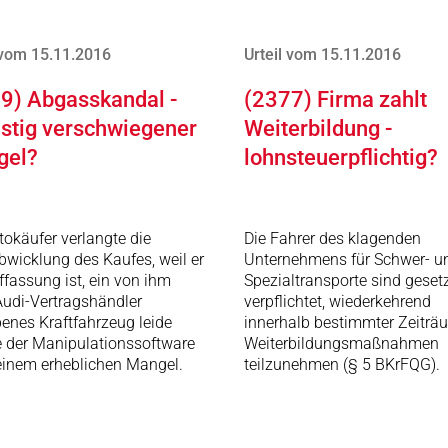
 vom 15.11.2016
Urteil vom 15.11.2016
9) Abgasskandal -
(2377) Firma zahlt
istig verschwiegener
Weiterbildung -
gel?
lohnsteuerpflichtig?
tokäufer verlangte die
Die Fahrer des klagenden
wicklung des Kaufes, weil er
Unternehmens für Schwer- u
ffassung ist, ein von ihm
Spezialtransporte sind gesetz
udi-Vertragshändler
verpflichtet, wiederkehrend
enes Kraftfahrzeug leide
innerhalb bestimmter Zeiträ
e der Manipulationssoftware
Weiterbildungsmaßnahmen
einem erheblichen Mangel.
teilzunehmen (§ 5 BKrFQG).