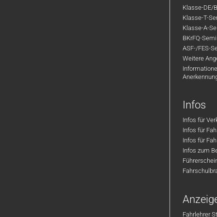
Klasse-DE/B
Klasse-T-Sem
Klasse-A-Sem
BKrFQ-Semi
ASF-/FES-Se
Weitere Ange
Informatione
Anerkennun
Infos
Infos für Ve
Infos für Fa
Infos für Fah
Infos zum Be
Führerschei
Fahrschulbr
Anzeig
Fahrlehrer S