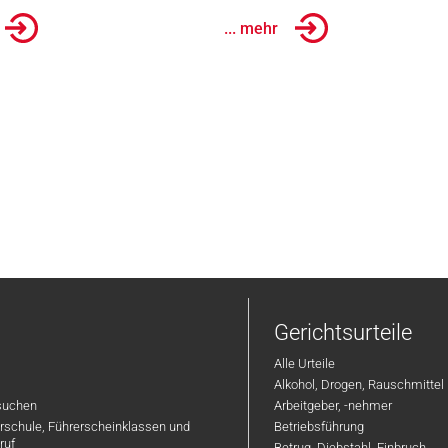
... mehr
Gerichtsurteile
Alle Urteile
Alkohol, Drogen, Rauschmittel
suchen
Arbeitgeber, -nehmer
hrschule, Führerscheinklassen und
Betriebsführung
ruf
Betrug, Diebstahl, Einbruch