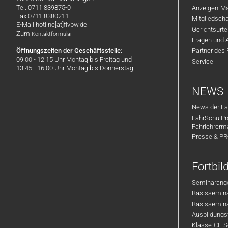
Tel. 0711 839875-0
Anzeigen-Ma
Fax 0711 8380211
Mitgliedsch
E-Mail hotline[at]flvbw.de
Gerichtsurte
Zum
Kontaktformular
Fragen und 
Öffnungszeiten der Geschäftsstelle:
Partner des
09.00 - 12.15 Uhr Montag bis Freitag und
Service
13.45 - 16.00 Uhr Montag bis Donnerstag
NEWS
News der Fa
FahrSchulPr
Fahrlehrerm
Presse & P
Fortbi
Seminarange
Basisseminar
Basisseminar
Ausbildungsf
Klasse-CE-Se