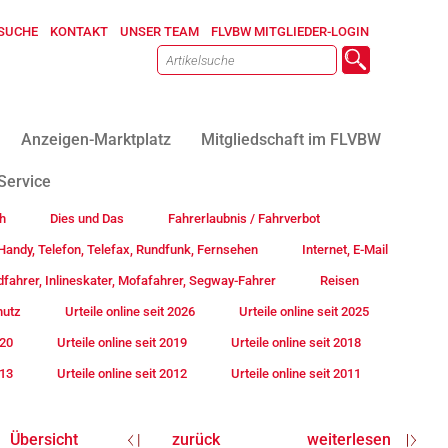
SUCHE
KONTAKT
UNSER TEAM
FLVBW MITGLIEDER-LOGIN
Anzeigen-Marktplatz
Mitgliedschaft im FLVBW
Service
h
Dies und Das
Fahrerlaubnis / Fahrverbot
andy, Telefon, Telefax, Rundfunk, Fernsehen
Internet, E-Mail
fahrer, Inlineskater, Mofafahrer, Segway-Fahrer
Reisen
hutz
Urteile online seit 2026
Urteile online seit 2025
020
Urteile online seit 2019
Urteile online seit 2018
013
Urteile online seit 2012
Urteile online seit 2011
Übersicht
zurück
weiterlesen