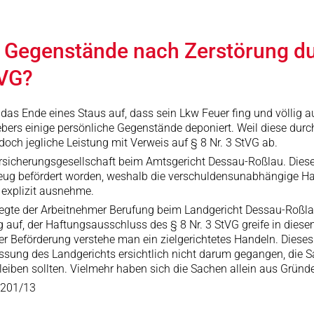
e Gegenstände nach Zerstörung du
tVG?
 das Ende eines Staus auf, dass sein Lkw Feuer fing und völlig 
ebers einige persönliche Gegenstände deponiert. Weil diese durc
edoch jegliche Leistung mit Verweis auf § 8 Nr. 3 StVG ab.
rsicherungsgesellschaft beim Amtsgericht Dessau-Roßlau. Dieses
ug befördert worden, weshalb die verschuldensunabhängige Haftu
 explizit ausnehme.
egte der Arbeitnehmer Berufung beim Landgericht Dessau-Roßlau 
uf, der Haftungsausschluss des § 8 Nr. 3 StVG greife in diesem
r Beförderung verstehe man ein zielgerichtetes Handeln. Dieses
assung des Landgerichts ersichtlich nicht darum gegangen, die 
bleiben sollten. Vielmehr haben sich die Sachen allein aus Grü
 201/13