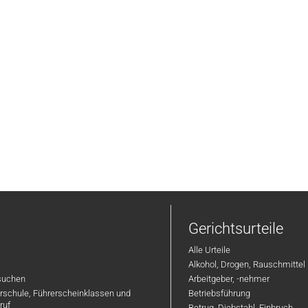
Gerichtsurteile
Alle Urteile
Alkohol, Drogen, Rauschmittel
suchen
Arbeitgeber, -nehmer
hrschule, Führerscheinklassen und
Betriebsführung
ruf
Betrug, Diebstahl, Einbruch