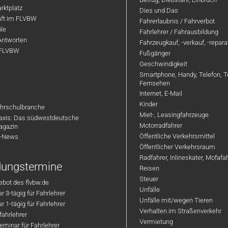
rktplatz
Dies und Das
aft im FLVBW
Fahrerlaubnis / Fahrverbot
ile
Fahrlehrer / Fahrausbildung
Antworten
Fahrzeugkauf, -verkauf, -repar
 FLVBW
Fußgänger
Geschwindigkeit
Smartphone, Handy, Telefon, T
Fernsehen
Internet, E-Mail
Kinder
hrschulbranche
Miet-, Leasingfahrzeuge
axis: Das südwestdeutsche
Motorradfahrer
agazin
Öffentliche Verkehrsmittel
R-News
Öffentlicher Verkehrsraum
Radfahrer, Inlineskater, Mofaf
ldungstermine
Reisen
Steuer
bot des flvbw.de
Unfälle
 3-tägig für Fahrlehrer
Unfälle mit/wegen Tieren
 1-tägig für Fahrlehrer
Verhalten im Straßenverkehr
ahrlehrer
Vermietung
minar für Fahrlehrer