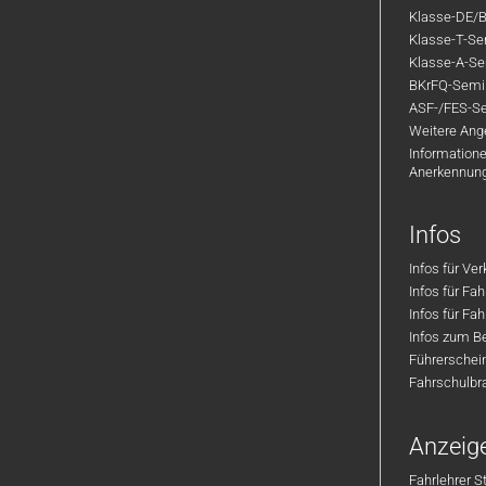
Klasse-DE/B
Klasse-T-Sem
Klasse-A-Sem
BKrFQ-Semi
ASF-/FES-Se
Weitere Ange
Informatione
Anerkennun
Infos
Infos für Ve
Infos für Fa
Infos für Fah
Infos zum Be
Führerschei
Fahrschulbr
Anzeig
Fahrlehrer S