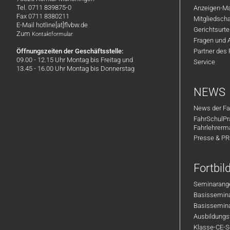
Tel. 0711 839875-0
Anzeigen-Ma
Fax 0711 8380211
Mitgliedsch
E-Mail hotline[at]flvbw.de
Gerichtsurte
Zum
Kontaktformular
Fragen und 
Öffnungszeiten der Geschäftsstelle:
Partner des
09.00 - 12.15 Uhr Montag bis Freitag und
Service
13.45 - 16.00 Uhr Montag bis Donnerstag
NEWS
News der Fa
FahrSchulPr
Fahrlehrerm
Presse & P
Fortbi
Seminarange
Basisseminar
Basisseminar
Ausbildungsf
Klasse-CE-Se