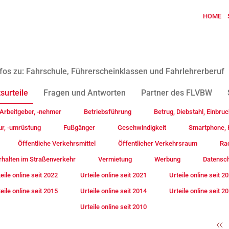
HOME
fos zu: Fahrschule, Führerscheinklassen und Fahrlehrerberuf
surteile
Fragen und Antworten
Partner des FLVBW
Arbeitgeber, -nehmer
Betriebsführung
Betrug, Diebstahl, Einbruc
ur, -umrüstung
Fußgänger
Geschwindigkeit
Smartphone, H
Öffentliche Verkehrsmittel
Öffentlicher Verkehrsraum
Rad
rhalten im Straßenverkehr
Vermietung
Werbung
Datensc
eile online seit 2022
Urteile online seit 2021
Urteile online seit 2
eile online seit 2015
Urteile online seit 2014
Urteile online seit 2
Urteile online seit 2010