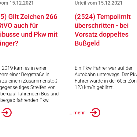
 vom 15.12.2021
Urteil vom 15.12.2021
5) Gilt Zeichen 266
(2524) Tempolimit
StVO auch für
überschritten - bei
busse und Pkw mit
Vorsatz doppeltes
änger?
Bußgeld
i 2019 kam es in einer
Ein Pkw-Fahrer war auf der
ehre einer Bergstraße in
Autobahn unterwegs. Der Pk
n zu einem Zusammenstoß
Fahrer wurde in der 60er-Zon
gegenseitiges Streifen von
123 km/h geblitzt.
 bergauf fahrenden Bus und
 bergab fahrenden Pkw.
... mehr