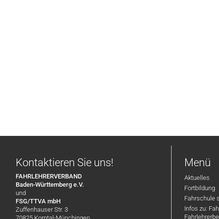
Kontaktieren Sie uns!
Menü
FAHRLEHRERVERBAND
Aktuelles
Baden-Württemberg e.V.
Fortbildung
und
Fahrschule 
FSG/TTVA mbH
Infos zu: Fa
Zuffenhauser Str. 3
Fahrlehrerbe
70825 Korntal-Münchingen