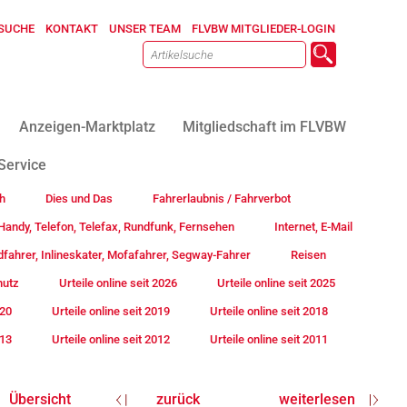
SUCHE
KONTAKT
UNSER TEAM
FLVBW MITGLIEDER-LOGIN
Anzeigen-Marktplatz
Mitgliedschaft im FLVBW
Service
h
Dies und Das
Fahrerlaubnis / Fahrverbot
andy, Telefon, Telefax, Rundfunk, Fernsehen
Internet, E-Mail
fahrer, Inlineskater, Mofafahrer, Segway-Fahrer
Reisen
hutz
Urteile online seit 2026
Urteile online seit 2025
020
Urteile online seit 2019
Urteile online seit 2018
013
Urteile online seit 2012
Urteile online seit 2011
Übersicht
zurück
weiterlesen