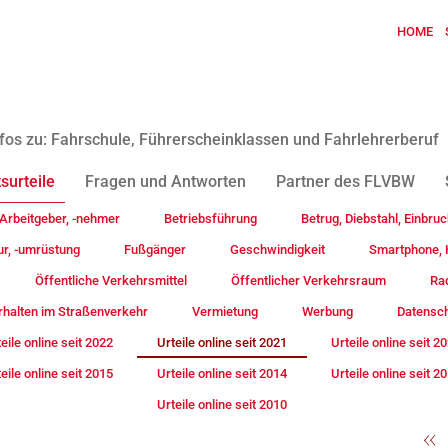
HOME
fos zu: Fahrschule, Führerscheinklassen und Fahrlehrerberuf
surteile
Fragen und Antworten
Partner des FLVBW
Arbeitgeber, -nehmer
Betriebsführung
Betrug, Diebstahl, Einbruc
ur, -umrüstung
Fußgänger
Geschwindigkeit
Smartphone, H
Öffentliche Verkehrsmittel
Öffentlicher Verkehrsraum
Rad
rhalten im Straßenverkehr
Vermietung
Werbung
Datensc
eile online seit 2022
Urteile online seit 2021
Urteile online seit 2
eile online seit 2015
Urteile online seit 2014
Urteile online seit 2
Urteile online seit 2010