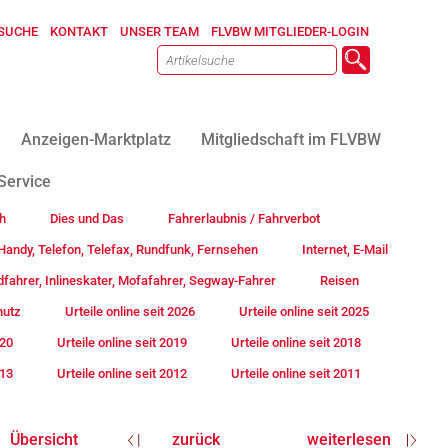
SUCHE
KONTAKT
UNSER TEAM
FLVBW MITGLIEDER-LOGIN
Anzeigen-Marktplatz
Mitgliedschaft im FLVBW
Service
h
Dies und Das
Fahrerlaubnis / Fahrverbot
andy, Telefon, Telefax, Rundfunk, Fernsehen
Internet, E-Mail
fahrer, Inlineskater, Mofafahrer, Segway-Fahrer
Reisen
hutz
Urteile online seit 2026
Urteile online seit 2025
020
Urteile online seit 2019
Urteile online seit 2018
013
Urteile online seit 2012
Urteile online seit 2011
Übersicht
zurück
weiterlesen