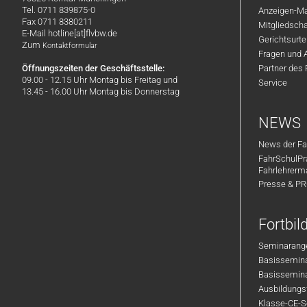
Tel. 0711 839875-0
Anzeigen-Ma
Fax 0711 8380211
Mitgliedsch
E-Mail hotline[at]flvbw.de
Gerichtsurte
Zum
Kontaktformular
Fragen und 
Öffnungszeiten der Geschäftsstelle:
Partner des
09.00 - 12.15 Uhr Montag bis Freitag und
Service
13.45 - 16.00 Uhr Montag bis Donnerstag
NEWS
News der Fa
FahrSchulPr
Fahrlehrerm
Presse & P
Fortbi
Seminarange
Basisseminar
Basisseminar
Ausbildungsf
Klasse-CE-Se