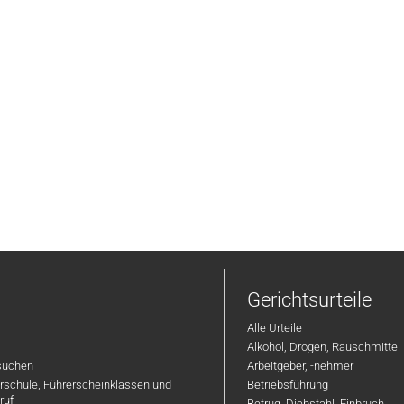
Gerichtsurteile
Alle Urteile
Alkohol, Drogen, Rauschmittel
suchen
Arbeitgeber, -nehmer
hrschule, Führerscheinklassen und
Betriebsführung
ruf
Betrug, Diebstahl, Einbruch