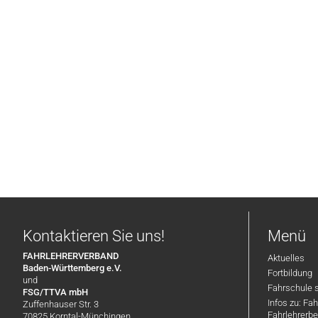
Kontaktieren Sie uns!
Menü
FAHRLEHRERVERBAND
Aktuelles
Baden-Württemberg e.V.
Fortbildung
und
Fahrschule 
FSG/TTVA mbH
Infos zu: Fa
Zuffenhauser Str. 3
Fahrlehrerbe
70825 Korntal-Münchingen