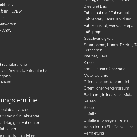
rktplatz
Dies und Das
aft im FLVBW
Fahrerlaubnis / Fahrverbot
ile
Fahrlehrer / Fahrausbildung
Antworten
Fahrzeugkauf, -verkauf, -repar
 FLVBW
Fußgänger
Geschwindigkeit
Smartphone, Handy, Telefon, T
Fernsehen
Internet, E-Mail
Kinder
hrschulbranche
Miet-, Leasingfahrzeuge
axis: Das südwestdeutsche
Motorradfahrer
agazin
Öffentliche Verkehrsmittel
R-News
Öffentlicher Verkehrsraum
Radfahrer, Inlineskater, Mofaf
ldungstermine
Reisen
Steuer
bot des flvbw.de
Unfälle
 3-tägig für Fahrlehrer
Unfälle mit/wegen Tieren
 1-tägig für Fahrlehrer
Verhalten im Straßenverkehr
ahrlehrer
Vermietung
minar für Fahrlehrer