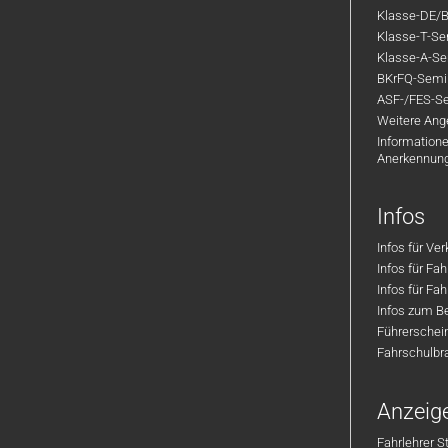
Klasse-DE/B
Klasse-T-Sem
Klasse-A-Sem
BKrFQ-Semi
ASF-/FES-Se
Weitere Ange
Informatione
Anerkennun
Infos
Infos für Ve
Infos für Fa
Infos für Fah
Infos zum Be
Führerschei
Fahrschulbr
Anzeig
Fahrlehrer S