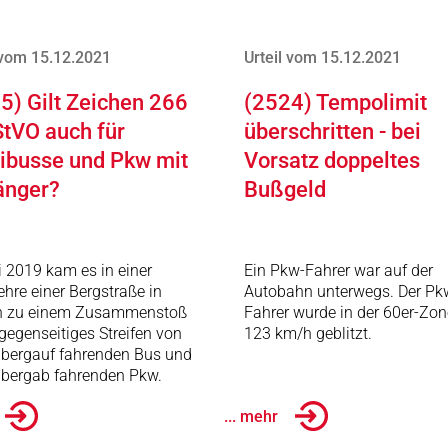
 vom 15.12.2021
Urteil vom 15.12.2021
5) Gilt Zeichen 266
(2524) Tempolimit
StVO auch für
überschritten - bei
busse und Pkw mit
Vorsatz doppeltes
änger?
Bußgeld
i 2019 kam es in einer
Ein Pkw-Fahrer war auf der
ehre einer Bergstraße in
Autobahn unterwegs. Der Pk
n zu einem Zusammenstoß
Fahrer wurde in der 60er-Zon
gegenseitiges Streifen von
123 km/h geblitzt.
 bergauf fahrenden Bus und
 bergab fahrenden Pkw.
... mehr