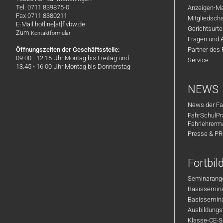
Tel. 0711 839875-0
Anzeigen-Ma
Fax 0711 8380211
Mitgliedsch
E-Mail hotline[at]flvbw.de
Gerichtsurte
Zum
Kontaktformular
Fragen und 
Öffnungszeiten der Geschäftsstelle:
Partner des
09.00 - 12.15 Uhr Montag bis Freitag und
Service
13.45 - 16.00 Uhr Montag bis Donnerstag
NEWS
News der Fa
FahrSchulPr
Fahrlehrerm
Presse & P
Fortbi
Seminarange
Basisseminar
Basisseminar
Ausbildungsf
Klasse-CE-Se