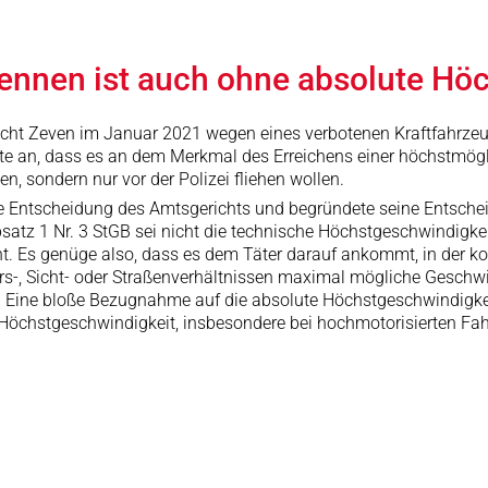
rennen ist auch ohne absolute Hö
cht Zeven im Januar 2021 wegen eines verbotenen Kraftfahrzeug
rte an, dass es an dem Merkmal des Erreichens einer höchstmögli
n, sondern nur vor der Polizei fliehen wollen.
die Entscheidung des Amtsgerichts und begründete seine Entsch
tz 1 Nr. 3 StGB sei nicht die technische Höchstgeschwindigkeit
t. Es genüge also, dass es dem Täter darauf ankommt, in der ko
s-, Sicht- oder Straßenverhältnissen maximal mögliche Geschwin
aus. Eine bloße Bezugnahme auf die absolute Höchstgeschwindigk
 Höchstgeschwindigkeit, insbesondere bei hochmotorisierten Fahrz