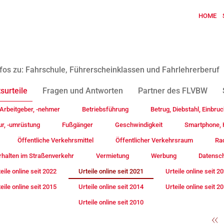
HOME
fos zu: Fahrschule, Führerscheinklassen und Fahrlehrerberuf
surteile
Fragen und Antworten
Partner des FLVBW
Arbeitgeber, -nehmer
Betriebsführung
Betrug, Diebstahl, Einbruc
ur, -umrüstung
Fußgänger
Geschwindigkeit
Smartphone, H
Öffentliche Verkehrsmittel
Öffentlicher Verkehrsraum
Rad
rhalten im Straßenverkehr
Vermietung
Werbung
Datensc
eile online seit 2022
Urteile online seit 2021
Urteile online seit 2
eile online seit 2015
Urteile online seit 2014
Urteile online seit 2
Urteile online seit 2010