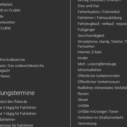
rktplatz
Dies und Das
aft im FLVBW
Fahrerlaubnis / Fahrverbot
ile
Fahrlehrer / Fahrausbildung
Antworten
Fahrzeugkauf, -verkauf, -repar
 FLVBW
Fußgänger
Geschwindigkeit
Smartphone, Handy, Telefon, T
Fernsehen
Internet, E-Mail
Kinder
hrschulbranche
Miet-, Leasingfahrzeuge
axis: Das südwestdeutsche
Motorradfahrer
agazin
Öffentliche Verkehrsmittel
R-News
Öffentlicher Verkehrsraum
Radfahrer, Inlineskater, Mofaf
ldungstermine
Reisen
Steuer
bot des flvbw.de
Unfälle
 3-tägig für Fahrlehrer
Unfälle mit/wegen Tieren
 1-tägig für Fahrlehrer
Verhalten im Straßenverkehr
ahrlehrer
Vermietung
minar für Fahrlehrer