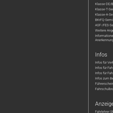
Klasse-DE/B
Klasse-T-Sem
Klasse-A-Sem
BKrFQ-Semi
ASF-/FES-Se
Weitere Ange
Informatione
Anerkennun
Infos
Infos für Ve
Infos für Fa
Infos für Fah
Infos zum Be
Führerschei
Fahrschulbr
Anzeig
Fahrlehrer S