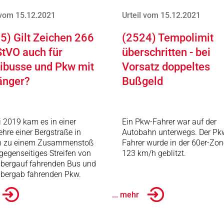
 vom 15.12.2021
Urteil vom 15.12.2021
5) Gilt Zeichen 266
(2524) Tempolimit
StVO auch für
überschritten - bei
busse und Pkw mit
Vorsatz doppeltes
änger?
Bußgeld
i 2019 kam es in einer
Ein Pkw-Fahrer war auf der
ehre einer Bergstraße in
Autobahn unterwegs. Der Pk
n zu einem Zusammenstoß
Fahrer wurde in der 60er-Zon
gegenseitiges Streifen von
123 km/h geblitzt.
 bergauf fahrenden Bus und
 bergab fahrenden Pkw.
... mehr