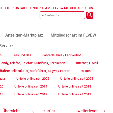
SUCHE
KONTAKT
UNSER TEAM
FLVBW MITGLIEDER-LOGIN
Anzeigen-Marktplatz
Mitgliedschaft im FLVBW
Service
h
Dies und Das
Fahrerlaubnis / Fahrverbot
andy, Telefon, Telefax, Rundfunk, Fernsehen
Internet, E-Mail
fahrer, Inlineskater, Mofafahrer, Segway-Fahrer
Reisen
hutz
Urteile online seit 2026
Urteile online seit 2025
020
Urteile online seit 2019
Urteile online seit 2018
013
Urteile online seit 2012
Urteile online seit 2011
Übersicht
zurück
weiterlesen