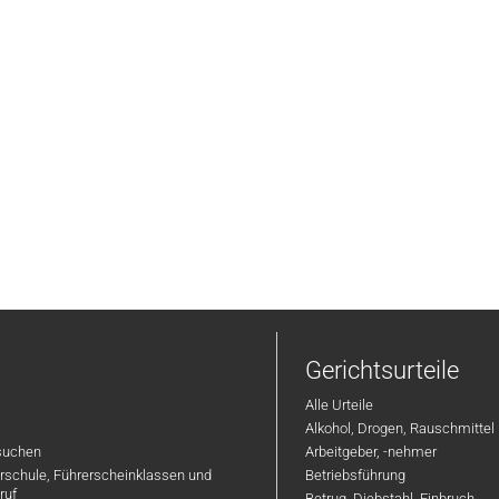
Gerichtsurteile
Alle Urteile
Alkohol, Drogen, Rauschmittel
suchen
Arbeitgeber, -nehmer
hrschule, Führerscheinklassen und
Betriebsführung
ruf
Betrug, Diebstahl, Einbruch