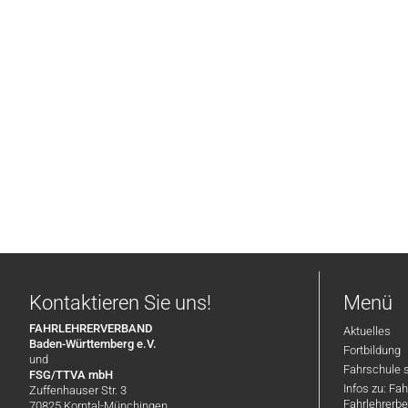
Kontaktieren Sie uns!
Menü
FAHRLEHRERVERBAND
Aktuelles
Baden-Württemberg e.V.
Fortbildung
und
Fahrschule 
FSG/TTVA mbH
Infos zu: Fa
Zuffenhauser Str. 3
Fahrlehrerbe
70825 Korntal-Münchingen