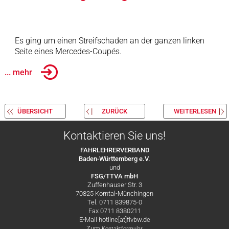
Es ging um einen Streifschaden an der ganzen linken
Seite eines Mercedes-Coupés.
... mehr
ÜBERSICHT
ZURÜCK
WEITERLESEN
Kontaktieren Sie uns!
FAHRLEHRERVERBAND
Baden-Württemberg e.V.
und
FSG/TTVA mbH
Zuffenhauser Str. 3
70825 Korntal-Münchingen
Tel. 0711 839875-0
Fax 0711 8380211
E-Mail hotline[at]flvbw.de
Zum
Kontaktformular