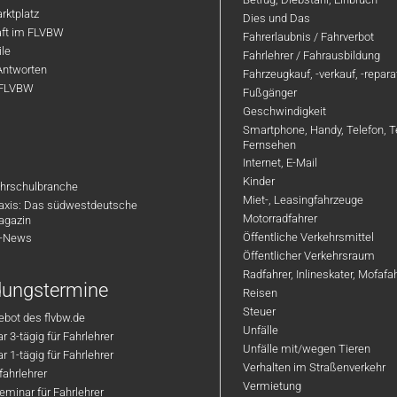
rktplatz
Dies und Das
aft im FLVBW
Fahrerlaubnis / Fahrverbot
ile
Fahrlehrer / Fahrausbildung
Antworten
Fahrzeugkauf, -verkauf, -repar
 FLVBW
Fußgänger
Geschwindigkeit
Smartphone, Handy, Telefon, T
Fernsehen
Internet, E-Mail
Kinder
hrschulbranche
Miet-, Leasingfahrzeuge
axis: Das südwestdeutsche
Motorradfahrer
agazin
Öffentliche Verkehrsmittel
R-News
Öffentlicher Verkehrsraum
Radfahrer, Inlineskater, Mofaf
ldungstermine
Reisen
Steuer
bot des flvbw.de
Unfälle
 3-tägig für Fahrlehrer
Unfälle mit/wegen Tieren
 1-tägig für Fahrlehrer
Verhalten im Straßenverkehr
ahrlehrer
Vermietung
minar für Fahrlehrer