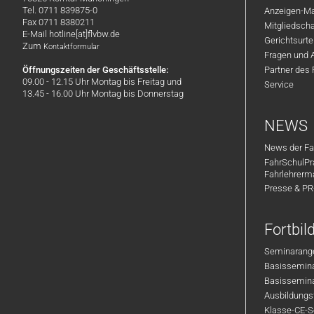
Tel. 0711 839875-0
Anzeigen-Ma
Fax 0711 8380211
Mitgliedsch
E-Mail hotline[at]flvbw.de
Gerichtsurte
Zum
Kontaktformular
Fragen und 
Öffnungszeiten der Geschäftsstelle:
Partner des
09.00 - 12.15 Uhr Montag bis Freitag und
Service
13.45 - 16.00 Uhr Montag bis Donnerstag
NEWS
News der Fa
FahrSchulPr
Fahrlehrerm
Presse & P
Fortbi
Seminarange
Basisseminar
Basisseminar
Ausbildungsf
Klasse-CE-Se