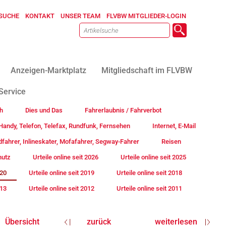
SUCHE
KONTAKT
UNSER TEAM
FLVBW MITGLIEDER-LOGIN
Anzeigen-Marktplatz
Mitgliedschaft im FLVBW
Service
h
Dies und Das
Fahrerlaubnis / Fahrverbot
andy, Telefon, Telefax, Rundfunk, Fernsehen
Internet, E-Mail
fahrer, Inlineskater, Mofafahrer, Segway-Fahrer
Reisen
hutz
Urteile online seit 2026
Urteile online seit 2025
020
Urteile online seit 2019
Urteile online seit 2018
013
Urteile online seit 2012
Urteile online seit 2011
Übersicht
zurück
weiterlesen