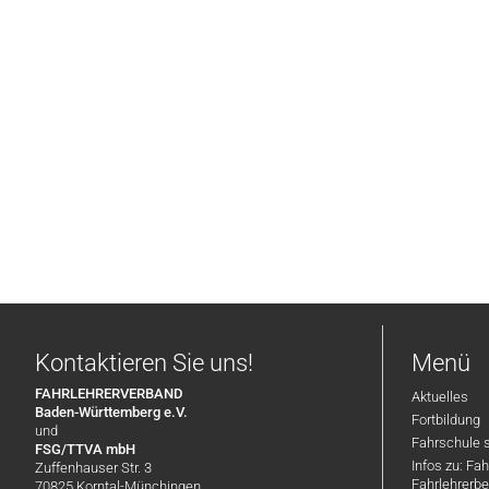
Kontaktieren Sie uns!
Menü
FAHRLEHRERVERBAND
Aktuelles
Baden-Württemberg e.V.
Fortbildung
und
Fahrschule 
FSG/TTVA mbH
Infos zu: Fa
Zuffenhauser Str. 3
Fahrlehrerbe
70825 Korntal-Münchingen