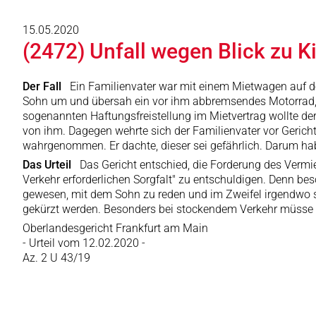
15.05.2020
(2472) Unfall wegen Blick zu 
Der Fall
Ein Familienvater war mit einem Mietwagen auf de
Sohn um und übersah ein vor ihm abbremsendes Motorrad, 
sogenannten Haftungsfreistellung im Mietvertrag wollte de
von ihm. Dagegen wehrte sich der Familienvater vor Geric
wahrgenommen. Er dachte, dieser sei gefährlich. Darum h
Das Urteil
Das Gericht entschied, die Forderung des Vermiet
Verkehr erforderlichen Sorgfalt" zu entschuldigen. Denn b
gewesen, mit dem Sohn zu reden und im Zweifel irgendwo 
gekürzt werden. Besonders bei stockendem Verkehr müsse 
Oberlandesgericht Frankfurt am Main
- Urteil vom 12.02.2020 -
Az. 2 U 43/19