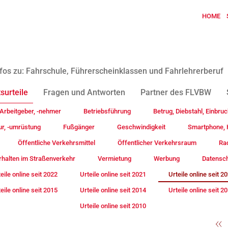
HOME
fos zu: Fahrschule, Führerscheinklassen und Fahrlehrerberuf
surteile
Fragen und Antworten
Partner des FLVBW
Arbeitgeber, -nehmer
Betriebsführung
Betrug, Diebstahl, Einbruc
ur, -umrüstung
Fußgänger
Geschwindigkeit
Smartphone, H
Öffentliche Verkehrsmittel
Öffentlicher Verkehrsraum
Rad
rhalten im Straßenverkehr
Vermietung
Werbung
Datensc
eile online seit 2022
Urteile online seit 2021
Urteile online seit 2
eile online seit 2015
Urteile online seit 2014
Urteile online seit 2
Urteile online seit 2010