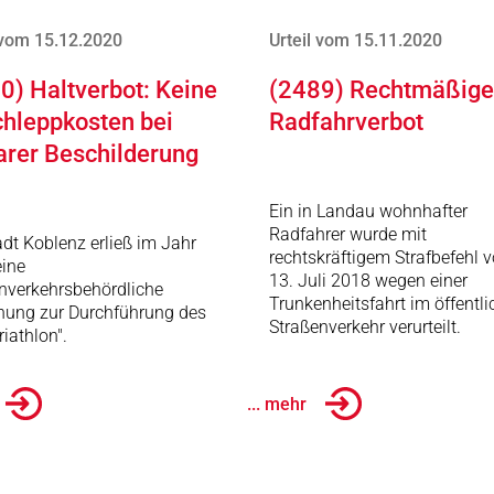
 vom 15.12.2020
Urteil vom 15.11.2020
0) Haltverbot: Keine
(2489) Rechtmäßige
hleppkosten bei
Radfahrverbot
arer Beschilderung
Ein in Landau wohnhafter
Radfahrer wurde mit
adt Koblenz erließ im Jahr
rechtskräftigem Strafbefehl 
ine
13. Juli 2018 wegen einer
nverkehrsbehördliche
Trunkenheitsfahrt im öffentl
nung zur Durchführung des
Straßenverkehr verurteilt.
riathlon".
... mehr