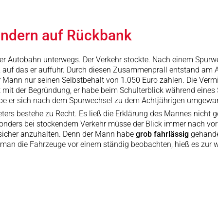
Kindern auf Rückbank
r Autobahn unterwegs. Der Verkehr stockte. Nach einem Spurwec
auf das er auffuhr. Durch diesen Zusammenprall entstand am A
r Mann nur seinen Selbstbehalt von 1.050 Euro zahlen. Die Verm
ht mit der Begründung, er habe beim Schulterblick während ein
abe er sich nach dem Spurwechsel zu dem Achtjährigen umgewa
ers bestehe zu Recht. Es ließ die Erklärung des Mannes nicht g
esonders bei stockendem Verkehr müsse der Blick immer nach vo
sicher anzuhalten. Denn der Mann habe
grob fahrlässig
gehandel
man die Fahrzeuge vor einem ständig beobachten, hieß es zur 