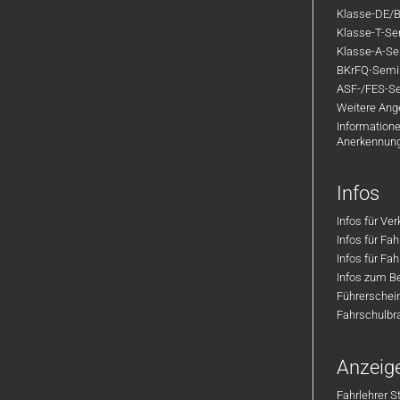
Klasse-DE/B
Klasse-T-Sem
Klasse-A-Sem
BKrFQ-Semi
ASF-/FES-Se
Weitere Ange
Informatione
Anerkennun
Infos
Infos für Ve
Infos für Fa
Infos für Fah
Infos zum Be
Führerschei
Fahrschulbr
Anzeig
Fahrlehrer S