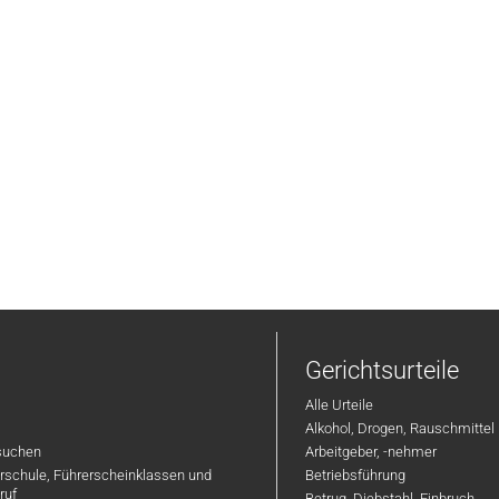
Gerichtsurteile
Alle Urteile
Alkohol, Drogen, Rauschmittel
suchen
Arbeitgeber, -nehmer
hrschule, Führerscheinklassen und
Betriebsführung
ruf
Betrug, Diebstahl, Einbruch