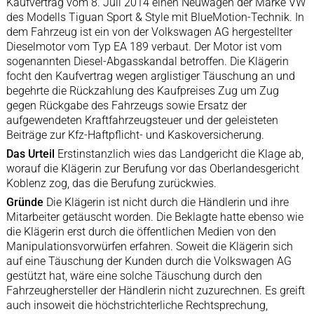
Kaufvertrag vom 8. Juli 2014 einen Neuwagen der Marke VW
des Modells Tiguan Sport & Style mit BlueMotion-Technik. In
dem Fahrzeug ist ein von der Volkswagen AG hergestellter
Dieselmotor vom Typ EA 189 verbaut. Der Motor ist vom
sogenannten Diesel-Abgasskandal betroffen. Die Klägerin
focht den Kaufvertrag wegen arglistiger Täuschung an und
begehrte die Rückzahlung des Kaufpreises Zug um Zug
gegen Rückgabe des Fahrzeugs sowie Ersatz der
aufgewendeten Kraftfahrzeugsteuer und der geleisteten
Beiträge zur Kfz-Haftpflicht- und Kaskoversicherung.
Das Urteil
Erstinstanzlich wies das Landgericht die Klage ab,
worauf die Klägerin zur Berufung vor das Oberlandesgericht
Koblenz zog, das die Berufung zurückwies.
Gründe
Die Klägerin ist nicht durch die Händlerin und ihre
Mitarbeiter getäuscht worden. Die Beklagte hatte ebenso wie
die Klägerin erst durch die öffentlichen Medien von den
Manipulationsvorwürfen erfahren. Soweit die Klägerin sich
auf eine Täuschung der Kunden durch die Volkswagen AG
gestützt hat, wäre eine solche Täuschung durch den
Fahrzeughersteller der Händlerin nicht zuzurechnen. Es greift
auch insoweit die höchstrichterliche Rechtsprechung,