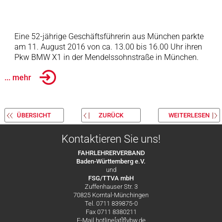
Eine 52-jährige Geschäftsführerin aus München parkte
am 11. August 2016 von ca. 13.00 bis 16.00 Uhr ihren
Pkw BMW X1 in der Mendelssohnstraße in München.
... mehr
ÜBERSICHT
ZURÜCK
WEITERLESEN
Kontaktieren Sie uns!
FAHRLEHRERVERBAND
Baden-Württemberg e.V.
und
FSG/TTVA mbH
Zuffenhauser Str. 3
70825 Korntal-Münchingen
Tel. 0711 839875-0
Fax 0711 8380211
E-Mail hotline[at]flvbw.de