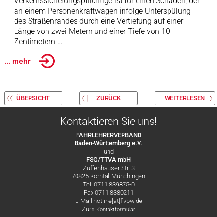
Verkehrssicherungspflichtige ist für einen Schaden, der
an einem Personenkraftwagen infolge Unterspülung
des Straßenrandes durch eine Vertiefung auf einer
Länge von zwei Metern und einer Tiefe von 10
Zentimetern …
... mehr
ÜBERSICHT
ZURÜCK
WEITERLESEN
Kontaktieren Sie uns!
FAHRLEHRERVERBAND
Baden-Württemberg e.V.
und
FSG/TTVA mbH
Zuffenhauser Str. 3
70825 Korntal-Münchingen
Tel. 0711 839875-0
Fax 0711 8380211
E-Mail hotline[at]flvbw.de
Zum
Kontaktformular