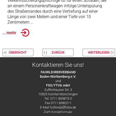
Verkehrssicherungspflichtige ist für einen Schaden, der
an einem Personenkraftwagen infolge Unterspülung
des Straßenrandes durch eine Vertiefung auf einer
Länge von zwei Metern und einer Tiefe von 10
Zentimetern …
... mehr
ÜBERSICHT
ZURÜCK
WEITERLESEN
Kontaktieren Sie uns!
FAHRLEHRERVERBAND
Baden-Württemberg e.V.
und
FSG/TTVA mbH
Zuffenhauser Str. 3
70825 Korntal-Münchingen
Tel. 0711 839875-0
Fax 0711 8380211
E-Mail hotline[at]flvbw.de
Zum
Kontaktformular