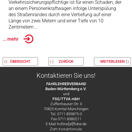
Verkehrssicherungspflichtige ist für einen Schaden, der
an einem Personenkraftwagen infolge Unterspülung
des Straßenrandes durch eine Vertiefung auf einer
Länge von zwei Metern und einer Tiefe von 10
Zentimetern …
... mehr
ÜBERSICHT
ZURÜCK
WEITERLESEN
Kontaktieren Sie uns!
FAHRLEHRERVERBAND
Baden-Württemberg e.V.
und
FSG/TTVA mbH
Zuffenhauser Str. 3
70825 Korntal-Münchingen
Tel. 0711 839875-0
Fax 0711 8380211
E-Mail hotline[at]flvbw.de
Zum
Kontaktformular