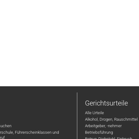
Gerichtsurteile
Alle Urteile
Alkohol, Drogen, Rauschmittel
suchen
Arbeitgeber, -nehmer
hrschule, Führerscheinklassen und
Betriebsführung
ruf
Betrug, Diebstahl, Einbruch