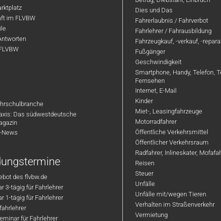
rktplatz
Dies und Das
aft im FLVBW
Fahrerlaubnis / Fahrverbot
ile
Fahrlehrer / Fahrausbildung
Antworten
Fahrzeugkauf, -verkauf, -repar
 FLVBW
Fußgänger
Geschwindigkeit
Smartphone, Handy, Telefon, T
Fernsehen
Internet, E-Mail
Kinder
hrschulbranche
Miet-, Leasingfahrzeuge
axis: Das südwestdeutsche
Motorradfahrer
agazin
Öffentliche Verkehrsmittel
R-News
Öffentlicher Verkehrsraum
Radfahrer, Inlineskater, Mofaf
ldungstermine
Reisen
Steuer
bot des flvbw.de
Unfälle
 3-tägig für Fahrlehrer
Unfälle mit/wegen Tieren
 1-tägig für Fahrlehrer
Verhalten im Straßenverkehr
ahrlehrer
Vermietung
minar für Fahrlehrer