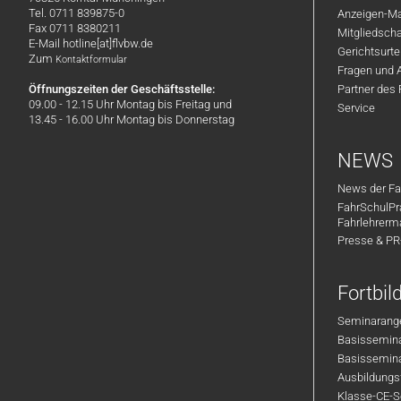
Tel. 0711 839875-0
Anzeigen-Ma
Fax 0711 8380211
Mitgliedsch
E-Mail hotline[at]flvbw.de
Gerichtsurte
Zum
Kontaktformular
Fragen und 
Öffnungszeiten der Geschäftsstelle:
Partner des
09.00 - 12.15 Uhr Montag bis Freitag und
Service
13.45 - 16.00 Uhr Montag bis Donnerstag
NEWS
News der Fa
FahrSchulPr
Fahrlehrerm
Presse & P
Fortbi
Seminarange
Basisseminar
Basisseminar
Ausbildungsf
Klasse-CE-Se