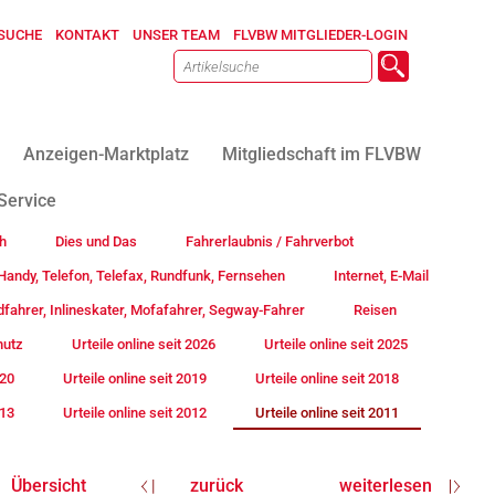
SUCHE
KONTAKT
UNSER TEAM
FLVBW MITGLIEDER-LOGIN
Anzeigen-Marktplatz
Mitgliedschaft im FLVBW
Service
h
Dies und Das
Fahrerlaubnis / Fahrverbot
andy, Telefon, Telefax, Rundfunk, Fernsehen
Internet, E-Mail
fahrer, Inlineskater, Mofafahrer, Segway-Fahrer
Reisen
hutz
Urteile online seit 2026
Urteile online seit 2025
020
Urteile online seit 2019
Urteile online seit 2018
013
Urteile online seit 2012
Urteile online seit 2011
Übersicht
zurück
weiterlesen