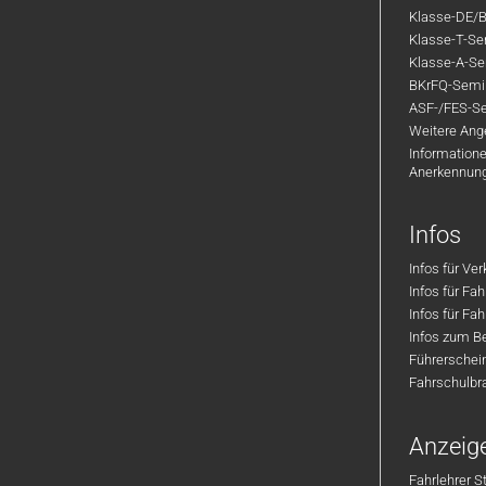
Klasse-DE/B
Klasse-T-Sem
Klasse-A-Sem
BKrFQ-Semi
ASF-/FES-Se
Weitere Ange
Informatione
Anerkennun
Infos
Infos für Ve
Infos für Fa
Infos für Fah
Infos zum Be
Führerschei
Fahrschulbr
Anzeig
Fahrlehrer S