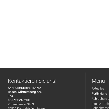
Kontaktieren Sie uns!
Menü
FAHRLEHRERVERBAND
Aktuelles
Baden-Württemberg e.V.
Fortbildung
und
Fahrschule 
FSG/TTVA mbH
Infos zu: Fa
Zuffenhauser Str. 3
Fahrlehrerbe
70825 Korntal-Münchingen