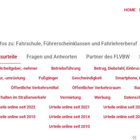
HOME
fos zu: Fahrschule, Führerscheinklassen und Fahrlehrerberuf
surteile
Fragen und Antworten
Partner des FLVBW
Arbeitgeber, -nehmer
Betriebsführung
Betrug, Diebstahl, Einbruc
ur, -umrüstung
Fußgänger
Geschwindigkeit
Smartphone, H
Öffentliche Verkehrsmittel
Öffentlicher Verkehrsraum
Rad
rhalten im Straßenverkehr
Vermietung
Werbung
Datensc
eile online seit 2022
Urteile online seit 2021
Urteile online seit 2
eile online seit 2015
Urteile online seit 2014
Urteile online seit 2
Urteile online seit 2010