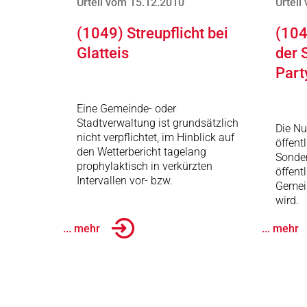
Urteil vom 15.12.2010
Urteil
(1049) Streupflicht bei
(104
Glatteis
der 
Part
Eine Gemeinde- oder
Stadtverwaltung ist grundsätzlich
Die Nu
nicht verpflichtet, im Hinblick auf
öffent
den Wetterbericht tagelang
Sonder
prophylaktisch in verkürzten
öffent
Intervallen vor- bzw.
Gemei
wird.
... mehr
... mehr