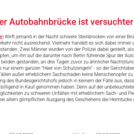
her Autobahnbrücke ist versuchte
e
) Wirft jemand in der Nacht schwere Steinbrocken von einer Brü
erkehr nicht ausreichend. Vielmehr handelt es sich dabei imme
standen. Zwei Männer wurden von der Polizei dabei gestellt, als 
ten, um ihn auf die darunter nach Berlin führende Spur der Aut
 beiden gestanden, an drei Tagen zuvor zu ähnlicher Nachtstund
nur einem ganzen "Heer von Schutzengeln" - so der Gerichtsberi
ei Fällen außer erheblichem Sachschaden keine Menschenopfer z
g des Bundesgerichtshofs jedoch in keinem der Fälle aus, das
en billigend in Kauf genommen haben. Denn auf der unbeleuchte
lichkeiten zu schweren Unfällen mit erheblichem Sach- und P
ei bei allem glimpflichen Ausgang des Geschehens die Heimtücke 