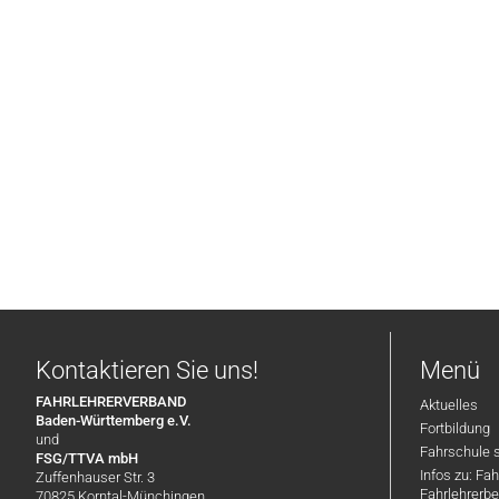
Kontaktieren Sie uns!
Menü
FAHRLEHRERVERBAND
Aktuelles
Baden-Württemberg e.V.
Fortbildung
und
Fahrschule 
FSG/TTVA mbH
Infos zu: Fa
Zuffenhauser Str. 3
Fahrlehrerbe
70825 Korntal-Münchingen