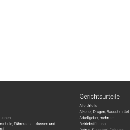
Gerichtsurteile
Alle Urteile
Alkohol, Drogen, Rauschmittel
suchen
Arbeitgeber, -nehmer
hrschule, Führerscheinklassen und
Betriebsführung
ruf
Betrug, Diebstahl, Einbruch