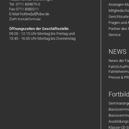
Tel. 0711 839875-0
Anzeigen-Ma
Fax 0711 8380211
Mitgliedsch
E-Mail hotline[at]flvbw.de
Gerichtsurte
Zum
Kontaktformular
Fragen und 
Öffnungszeiten der Geschäftsstelle:
Partner des
09.00 - 12.15 Uhr Montag bis Freitag und
Service
13.45 - 16.00 Uhr Montag bis Donnerstag
NEWS
News der Fa
FahrSchulPr
Fahrlehrerm
Presse & P
Fortbi
Seminarange
Basisseminar
Basisseminar
Ausbildungsf
Klasse-CE-Se