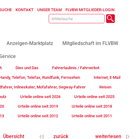
SUCHE
KONTAKT
UNSER TEAM
FLVBW MITGLIEDER-LOGIN
Anzeigen-Marktplatz
Mitgliedschaft im FLVBW
Service
h
Dies und Das
Fahrerlaubnis / Fahrverbot
andy, Telefon, Telefax, Rundfunk, Fernsehen
Internet, E-Mail
fahrer, Inlineskater, Mofafahrer, Segway-Fahrer
Reisen
hutz
Urteile online seit 2026
Urteile online seit 2025
020
Urteile online seit 2019
Urteile online seit 2018
013
Urteile online seit 2012
Urteile online seit 2011
Übersicht
zurück
weiterlesen