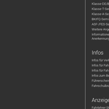
Klasse-DE/B
Klasse-T-Sem
Klasse-A-Sem
BKrFQ-Semi
ASF-/FES-Se
Weitere Ange
Informatione
Anerkennun
Infos
Infos für Ve
Infos für Fa
Infos für Fah
Infos zum Be
Führerschei
Fahrschulbr
Anzeig
Fahrlehrer S