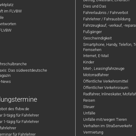
rktplatz
Dies und Das
aft im FLVBW
Fahrerlaubnis / Fahrverbot
ile
Fahrlehrer / Fahrausbildung
Antworten
Fahrzeugkauf, -verkauf, -repar
 FLVBW
Fußgänger
Geschwindigkeit
Smartphone, Handy, Telefon, T
Fernsehen
Internet, E-Mail
Kinder
hrschulbranche
Miet-, Leasingfahrzeuge
axis: Das südwestdeutsche
Motorradfahrer
agazin
Öffentliche Verkehrsmittel
R-News
Öffentlicher Verkehrsraum
Radfahrer, Inlineskater, Mofaf
ldungstermine
Reisen
Steuer
bot des flvbw.de
Unfälle
 3-tägig für Fahrlehrer
Unfälle mit/wegen Tieren
 1-tägig für Fahrlehrer
Verhalten im Straßenverkehr
ahrlehrer
Vermietung
minar für Fahrlehrer