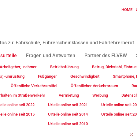
HOME
fos zu: Fahrschule, Führerscheinklassen und Fahrlehrerberuf
surteile
Fragen und Antworten
Partner des FLVBW
Arbeitgeber, -nehmer
Betriebsführung
Betrug, Diebstahl, Einbruc
ur, -umrüstung
Fußgänger
Geschwindigkeit
Smartphone, H
Öffentliche Verkehrsmittel
Öffentlicher Verkehrsraum
Rad
rhalten im Straßenverkehr
Vermietung
Werbung
Datensc
eile online seit 2022
Urteile online seit 2021
Urteile online seit 2
eile online seit 2015
Urteile online seit 2014
Urteile online seit 2
Urteile online seit 2010