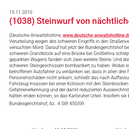
15.11.2010
(1038) Steinwurf von nächtlic
(Deutsche Anwaltshotline,
www.deutsche-anwaltshotline.d
Verurteilung wegen des schweren Eingriffs in den Straßenv
versuchten Mord. Darauf hat jetzt der Bundesgerichtshof be
schweren Granitblock auf eine Brücke bei Großlehna schlepp
geparkten Wagens fanden sich zwei weitere Steine. Und die
schweren Steingeschossen bombardiert zu haben. Wobei es 
betroffenen Autofahrer zu verdanken sei, dass in allen dr
Personenschäden nicht ankam, schließt das nach Auffassun
Fahrzeug-Insassen bei einer Kollision mit den Steinbrock
Gefahrenerkennung und der damit reduzierten Ausweichmög
hätten enden können, so das Karlsruher Urteil. Insofern s
Bundesgerichtshof, Az.: 4 StR 450/09