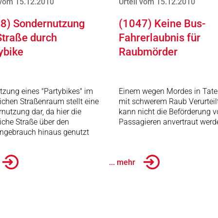
 vom 15.12.2010
Urteil vom 15.12.2010
8) Sondernutzung
(1047) Keine Bus-
Straße durch
Fahrerlaubnis für
ybike
Raubmörder
tzung eines "Partybikes" im
Einem wegen Mordes in Tate
lichen Straßenraum stellt eine
mit schwerem Raub Verurteil
nutzung dar, da hier die
kann nicht die Beförderung 
liche Straße über den
Passagieren anvertraut werd
ngebrauch hinaus genutzt
... mehr