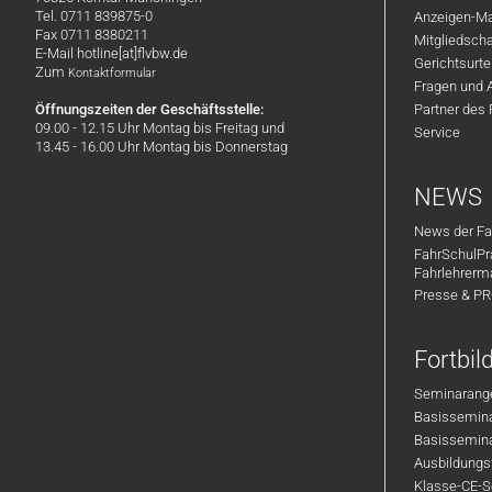
Tel. 0711 839875-0
Anzeigen-Ma
Fax 0711 8380211
Mitgliedsch
E-Mail hotline[at]flvbw.de
Gerichtsurte
Zum
Kontaktformular
Fragen und 
Öffnungszeiten der Geschäftsstelle:
Partner des
09.00 - 12.15 Uhr Montag bis Freitag und
Service
13.45 - 16.00 Uhr Montag bis Donnerstag
NEWS
News der Fa
FahrSchulPr
Fahrlehrerm
Presse & P
Fortbi
Seminarange
Basisseminar
Basisseminar
Ausbildungsf
Klasse-CE-Se