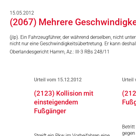
15.05.2012
(2067) Mehrere Geschwindigke
(jlp). Ein Fahrzeugführer, der während derselben, nicht un
nicht nur eine Geschwindigkeitsübertretung. Er kann desha
Oberlandesgericht Hamm, Az.: III-3 RBs 248/11
Urteil vom 15.12.2012
Urteil
(2123) Kollision mit
(212
einsteigendem
Fuß
Fußgänger
Betrit
gegen 
Streift ein Pkw im Vorbeifahren eine