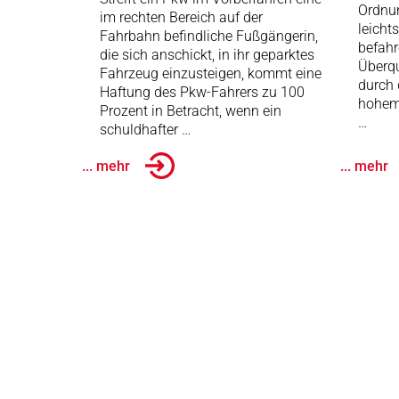
Ordnun
im rechten Bereich auf der
leicht
Fahrbahn befindliche Fußgängerin,
befah
die sich anschickt, in ihr geparktes
Überqu
Fahrzeug einzusteigen, kommt eine
durch 
Haftung des Pkw-Fahrers zu 100
hohem 
Prozent in Betracht, wenn ein
…
schuldhafter …
... mehr
... mehr