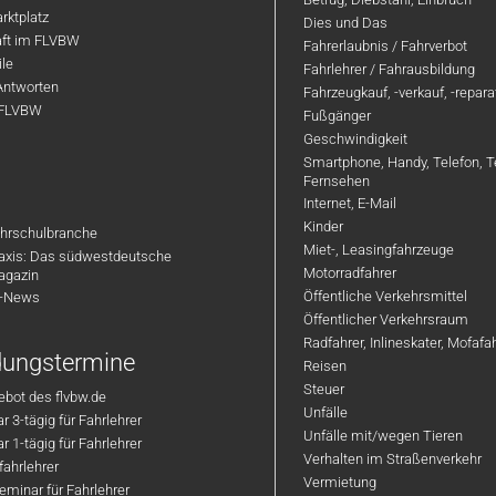
rktplatz
Dies und Das
aft im FLVBW
Fahrerlaubnis / Fahrverbot
ile
Fahrlehrer / Fahrausbildung
Antworten
Fahrzeugkauf, -verkauf, -repar
 FLVBW
Fußgänger
Geschwindigkeit
Smartphone, Handy, Telefon, T
Fernsehen
Internet, E-Mail
Kinder
hrschulbranche
Miet-, Leasingfahrzeuge
axis: Das südwestdeutsche
Motorradfahrer
agazin
Öffentliche Verkehrsmittel
R-News
Öffentlicher Verkehrsraum
Radfahrer, Inlineskater, Mofaf
ldungstermine
Reisen
Steuer
bot des flvbw.de
Unfälle
 3-tägig für Fahrlehrer
Unfälle mit/wegen Tieren
 1-tägig für Fahrlehrer
Verhalten im Straßenverkehr
ahrlehrer
Vermietung
minar für Fahrlehrer