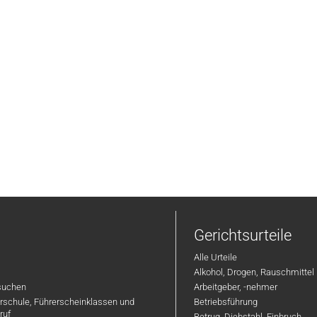
Gerichtsurteile
Alle Urteile
Alkohol, Drogen, Rauschmittel
suchen
Arbeitgeber, -nehmer
hrschule, Führerscheinklassen und
Betriebsführung
ruf
Betrug, Diebstahl, Einbruch