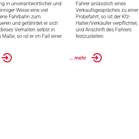
g in unverantwortlicher und
Fahrer anlässlich eines
sinniger Weise eine viel
Verkaufsgespräches zu einer
rene Fahrbahn zum
Probefahrt, so ist der Kfz-
eren und gefährdet er sich
Halter/Verkäufer verpflichtet
dieses Verhalten selbst in
und Anschrift des Fahrers
Maße, so ist er im Fall einer
festzustellen.
... mehr