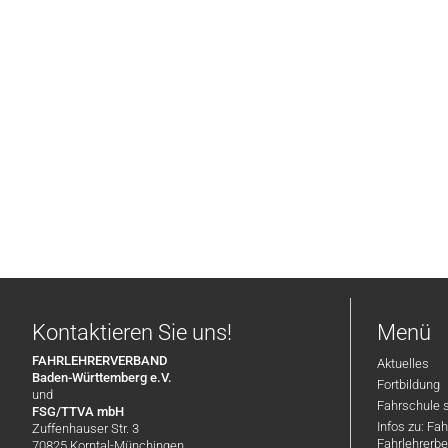
Kontaktieren Sie uns!
Menü
FAHRLEHRERVERBAND
Aktuelles
Baden-Württemberg e.V.
Fortbildung
und
Fahrschule 
FSG/TTVA mbH
Infos zu: Fa
Zuffenhauser Str. 3
Fahrlehrerbe
70825 Korntal-Münchingen