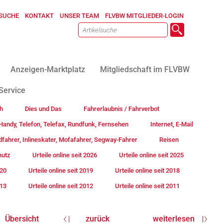
SUCHE
KONTAKT
UNSER TEAM
FLVBW MITGLIEDER-LOGIN
Anzeigen-Marktplatz
Mitgliedschaft im FLVBW
Service
h
Dies und Das
Fahrerlaubnis / Fahrverbot
andy, Telefon, Telefax, Rundfunk, Fernsehen
Internet, E-Mail
fahrer, Inlineskater, Mofafahrer, Segway-Fahrer
Reisen
hutz
Urteile online seit 2026
Urteile online seit 2025
020
Urteile online seit 2019
Urteile online seit 2018
013
Urteile online seit 2012
Urteile online seit 2011
Übersicht
zurück
weiterlesen