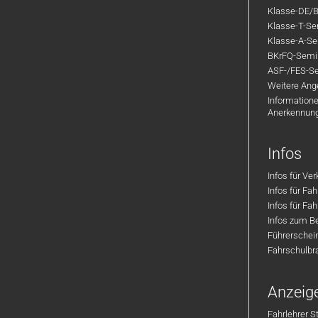
Klasse-DE/B
Klasse-T-Sem
Klasse-A-Sem
BKrFQ-Semi
ASF-/FES-Se
Weitere Ange
Informatione
Anerkennun
Infos
Infos für Ve
Infos für Fa
Infos für Fah
Infos zum Be
Führerschei
Fahrschulbr
Anzeig
Fahrlehrer S