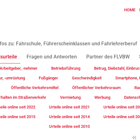
HOME
fos zu: Fahrschule, Führerscheinklassen und Fahrlehrerberuf
surteile
Fragen und Antworten
Partner des FLVBW
Arbeitgeber, -nehmer
Betriebsführung
Betrug, Diebstahl, Einbruc
ur, -umrüstung
Fußgänger
Geschwindigkeit
Smartphone, H
Öffentliche Verkehrsmittel
Öffentlicher Verkehrsraum
Rad
rhalten im Straßenverkehr
Vermietung
Werbung
Datensc
eile online seit 2022
Urteile online seit 2021
Urteile online seit 2
eile online seit 2015
Urteile online seit 2014
Urteile online seit 2
Urteile online seit 2010