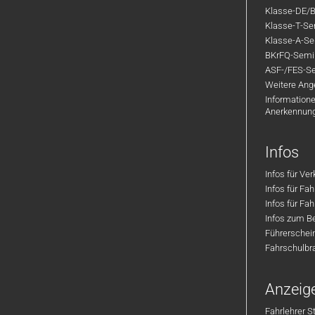
Klasse-DE/B
Klasse-T-Sem
Klasse-A-Sem
BKrFQ-Semi
ASF-/FES-Se
Weitere Ange
Informatione
Anerkennun
Infos
Infos für Ve
Infos für Fa
Infos für Fah
Infos zum Be
Führerschei
Fahrschulbr
Anzeig
Fahrlehrer S