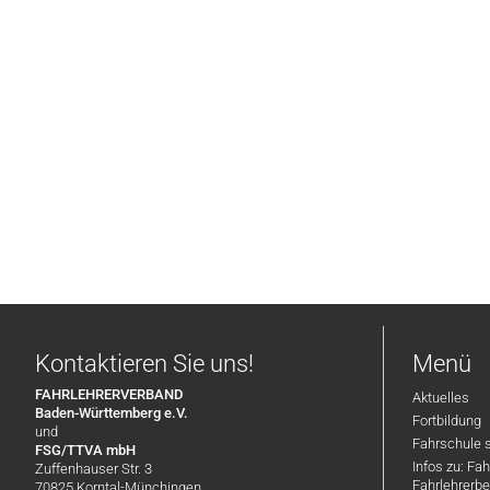
Kontaktieren Sie uns!
Menü
FAHRLEHRERVERBAND
Aktuelles
Baden-Württemberg e.V.
Fortbildung
und
Fahrschule 
FSG/TTVA mbH
Infos zu: Fa
Zuffenhauser Str. 3
Fahrlehrerbe
70825 Korntal-Münchingen