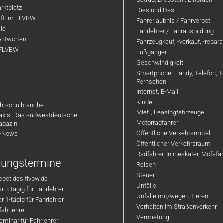
rktplatz
Dies und Das
aft im FLVBW
Fahrerlaubnis / Fahrverbot
ile
Fahrlehrer / Fahrausbildung
Antworten
Fahrzeugkauf, -verkauf, -repar
 FLVBW
Fußgänger
Geschwindigkeit
Smartphone, Handy, Telefon, T
Fernsehen
Internet, E-Mail
Kinder
hrschulbranche
Miet-, Leasingfahrzeuge
axis: Das südwestdeutsche
Motorradfahrer
agazin
Öffentliche Verkehrsmittel
R-News
Öffentlicher Verkehrsraum
Radfahrer, Inlineskater, Mofaf
ldungstermine
Reisen
Steuer
bot des flvbw.de
Unfälle
 3-tägig für Fahrlehrer
Unfälle mit/wegen Tieren
 1-tägig für Fahrlehrer
Verhalten im Straßenverkehr
ahrlehrer
Vermietung
minar für Fahrlehrer