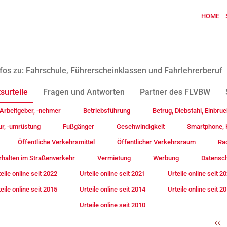
HOME
fos zu: Fahrschule, Führerscheinklassen und Fahrlehrerberuf
surteile
Fragen und Antworten
Partner des FLVBW
Arbeitgeber, -nehmer
Betriebsführung
Betrug, Diebstahl, Einbruc
ur, -umrüstung
Fußgänger
Geschwindigkeit
Smartphone, H
Öffentliche Verkehrsmittel
Öffentlicher Verkehrsraum
Rad
rhalten im Straßenverkehr
Vermietung
Werbung
Datensc
eile online seit 2022
Urteile online seit 2021
Urteile online seit 2
eile online seit 2015
Urteile online seit 2014
Urteile online seit 2
Urteile online seit 2010