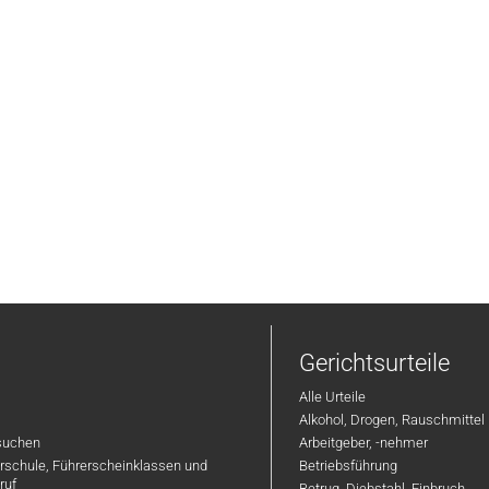
Gerichtsurteile
Alle Urteile
Alkohol, Drogen, Rauschmittel
suchen
Arbeitgeber, -nehmer
hrschule, Führerscheinklassen und
Betriebsführung
ruf
Betrug, Diebstahl, Einbruch