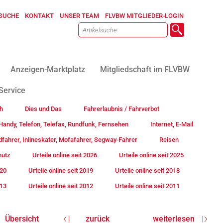
SUCHE
KONTAKT
UNSER TEAM
FLVBW MITGLIEDER-LOGIN
Anzeigen-Marktplatz
Mitgliedschaft im FLVBW
Service
h
Dies und Das
Fahrerlaubnis / Fahrverbot
andy, Telefon, Telefax, Rundfunk, Fernsehen
Internet, E-Mail
fahrer, Inlineskater, Mofafahrer, Segway-Fahrer
Reisen
hutz
Urteile online seit 2026
Urteile online seit 2025
020
Urteile online seit 2019
Urteile online seit 2018
013
Urteile online seit 2012
Urteile online seit 2011
Übersicht
zurück
weiterlesen