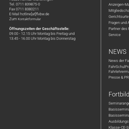
Tel. 0711 839875-0
Anzeigen-Ma
Fax 0711 8380211
Mitgliedsch
E-Mail hotline[at]flvbw.de
Gerichtsurte
Zum
Kontaktformular
Fragen und 
Öffnungszeiten der Geschäftsstelle:
Partner des
09.00 - 12.15 Uhr Montag bis Freitag und
Service
13.45 - 16.00 Uhr Montag bis Donnerstag
NEWS
News der Fa
FahrSchulPr
Fahrlehrerm
Presse & P
Fortbi
Seminarange
Basisseminar
Basisseminar
Ausbildungsf
Klasse-CE-Se