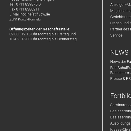
Tel. 0711 839875-0
Anzeigen-Ma
Fax 0711 8380211
Mitgliedsch
E-Mail hotline[at]flvbw.de
Gerichtsurte
Zum
Kontaktformular
Fragen und 
Öffnungszeiten der Geschäftsstelle:
Partner des
09.00 - 12.15 Uhr Montag bis Freitag und
Service
13.45 - 16.00 Uhr Montag bis Donnerstag
NEWS
News der Fa
FahrSchulPr
Fahrlehrerm
Presse & P
Fortbi
Seminarange
Basisseminar
Basisseminar
Ausbildungsf
Klasse-CE-Se