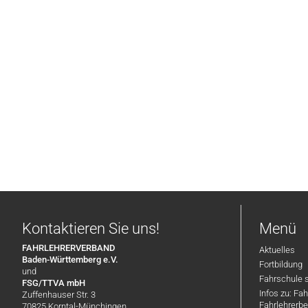
Kontaktieren Sie uns!
Menü
FAHRLEHRERVERBAND
Aktuelles
Baden-Württemberg e.V.
Fortbildung
und
Fahrschule 
FSG/TTVA mbH
Infos zu: Fa
Zuffenhauser Str. 3
Fahrlehrerbe
70825 Korntal-Münchingen