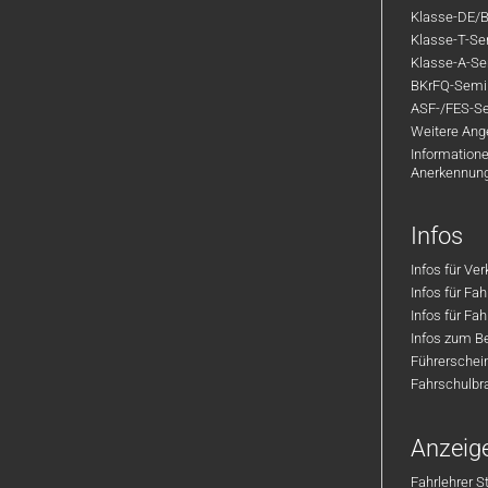
Klasse-DE/B
Klasse-T-Sem
Klasse-A-Sem
BKrFQ-Semi
ASF-/FES-Se
Weitere Ange
Informatione
Anerkennun
Infos
Infos für Ve
Infos für Fa
Infos für Fah
Infos zum Be
Führerschei
Fahrschulbr
Anzeig
Fahrlehrer S