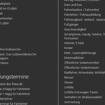
rktplatz
Dies und Das
aft im FLVBW
Fahrerlaubnis / Fahrverbot
ile
Fahrlehrer / Fahrausbildung
Antworten
Fahrzeugkauf, -verkauf, -repar
 FLVBW
Fußgänger
Geschwindigkeit
Smartphone, Handy, Telefon, T
Fernsehen
Internet, E-Mail
Kinder
hrschulbranche
Miet-, Leasingfahrzeuge
axis: Das südwestdeutsche
Motorradfahrer
agazin
Öffentliche Verkehrsmittel
R-News
Öffentlicher Verkehrsraum
Radfahrer, Inlineskater, Mofaf
ldungstermine
Reisen
Steuer
bot des flvbw.de
Unfälle
 3-tägig für Fahrlehrer
Unfälle mit/wegen Tieren
 1-tägig für Fahrlehrer
Verhalten im Straßenverkehr
ahrlehrer
Vermietung
minar für Fahrlehrer