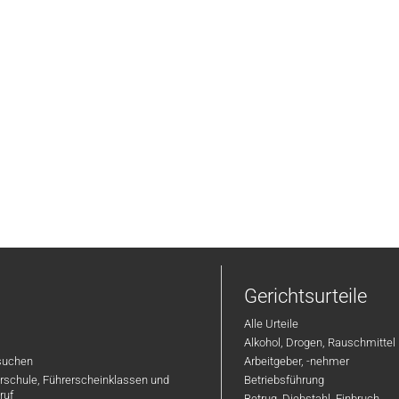
Gerichtsurteile
Alle Urteile
Alkohol, Drogen, Rauschmittel
suchen
Arbeitgeber, -nehmer
hrschule, Führerscheinklassen und
Betriebsführung
ruf
Betrug, Diebstahl, Einbruch