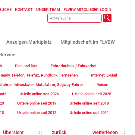
SUCHE
KONTAKT
UNSER TEAM
FLVBW MITGLIEDER-LOGIN
Anzeigen-Marktplatz
Mitgliedschaft im FLVBW
Service
h
Dies und Das
Fahrerlaubnis / Fahrverbot
andy, Telefon, Telefax, Rundfunk, Fernsehen
Internet, E-Mail
fahrer, Inlineskater, Mofafahrer, Segway-Fahrer
Reisen
hutz
Urteile online seit 2026
Urteile online seit 2025
020
Urteile online seit 2019
Urteile online seit 2018
013
Urteile online seit 2012
Urteile online seit 2011
Übersicht
zurück
weiterlesen