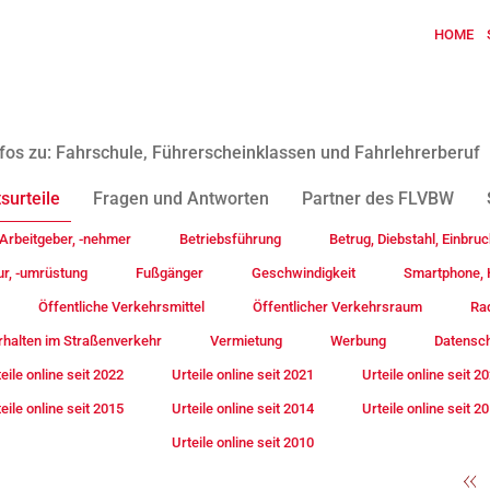
HOME
fos zu: Fahrschule, Führerscheinklassen und Fahrlehrerberuf
surteile
Fragen und Antworten
Partner des FLVBW
Arbeitgeber, -nehmer
Betriebsführung
Betrug, Diebstahl, Einbruc
ur, -umrüstung
Fußgänger
Geschwindigkeit
Smartphone, H
Öffentliche Verkehrsmittel
Öffentlicher Verkehrsraum
Rad
rhalten im Straßenverkehr
Vermietung
Werbung
Datensc
eile online seit 2022
Urteile online seit 2021
Urteile online seit 2
eile online seit 2015
Urteile online seit 2014
Urteile online seit 2
Urteile online seit 2010