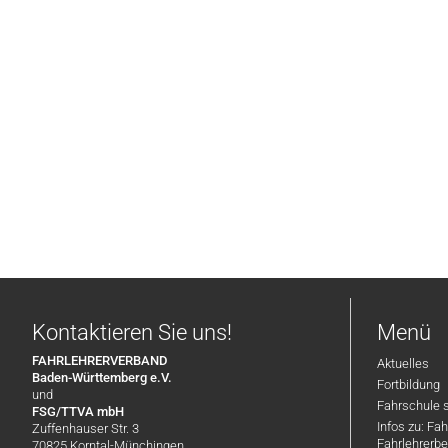
Kontaktieren Sie uns!
Menü
FAHRLEHRERVERBAND
Aktuelles
Baden-Württemberg e.V.
Fortbildung
und
Fahrschule 
FSG/TTVA mbH
Infos zu: Fa
Zuffenhauser Str. 3
Fahrlehrerbe
70825 Korntal-Münchingen