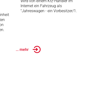
Wird von einem Kfz-Händler im
Internet ein Fahrzeug als
"Jahreswagen - ein Vorbesitzer/1.
inheit
ten
von
en.
... mehr