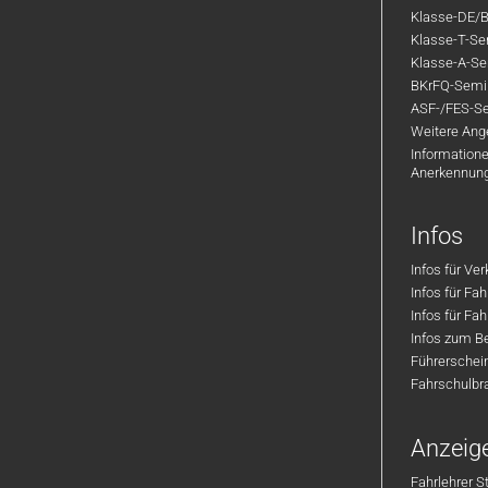
Klasse-DE/B
Klasse-T-Sem
Klasse-A-Sem
BKrFQ-Semi
ASF-/FES-Se
Weitere Ange
Informatione
Anerkennun
Infos
Infos für Ve
Infos für Fa
Infos für Fah
Infos zum Be
Führerschei
Fahrschulbr
Anzeig
Fahrlehrer S