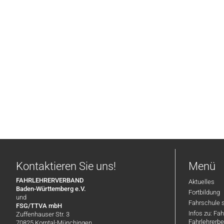
Kontaktieren Sie uns!
Menü
FAHRLEHRERVERBAND
Aktuelles
Baden-Württemberg e.V.
Fortbildung
und
Fahrschule 
FSG/TTVA mbH
Infos zu: Fa
Zuffenhauser Str. 3
Fahrlehrerbe
70825 Korntal-Münchingen