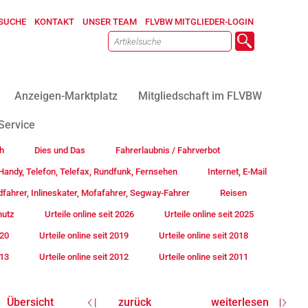
SUCHE
KONTAKT
UNSER TEAM
FLVBW MITGLIEDER-LOGIN
Anzeigen-Marktplatz
Mitgliedschaft im FLVBW
Service
h
Dies und Das
Fahrerlaubnis / Fahrverbot
andy, Telefon, Telefax, Rundfunk, Fernsehen
Internet, E-Mail
fahrer, Inlineskater, Mofafahrer, Segway-Fahrer
Reisen
hutz
Urteile online seit 2026
Urteile online seit 2025
020
Urteile online seit 2019
Urteile online seit 2018
013
Urteile online seit 2012
Urteile online seit 2011
Übersicht
zurück
weiterlesen