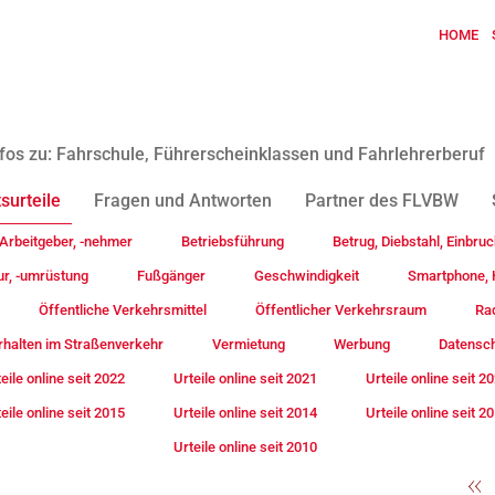
HOME
fos zu: Fahrschule, Führerscheinklassen und Fahrlehrerberuf
surteile
Fragen und Antworten
Partner des FLVBW
Arbeitgeber, -nehmer
Betriebsführung
Betrug, Diebstahl, Einbruc
ur, -umrüstung
Fußgänger
Geschwindigkeit
Smartphone, H
Öffentliche Verkehrsmittel
Öffentlicher Verkehrsraum
Rad
rhalten im Straßenverkehr
Vermietung
Werbung
Datensc
eile online seit 2022
Urteile online seit 2021
Urteile online seit 2
eile online seit 2015
Urteile online seit 2014
Urteile online seit 2
Urteile online seit 2010