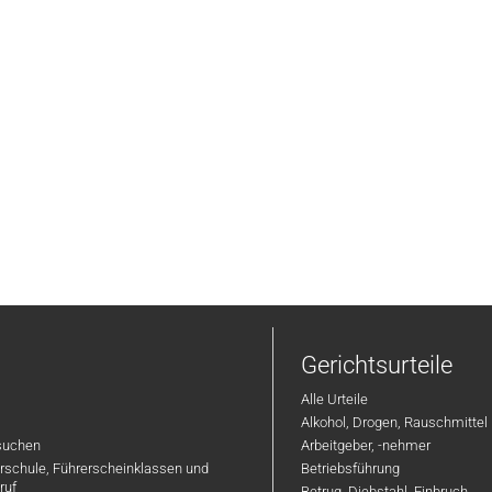
Gerichtsurteile
Alle Urteile
Alkohol, Drogen, Rauschmittel
suchen
Arbeitgeber, -nehmer
hrschule, Führerscheinklassen und
Betriebsführung
ruf
Betrug, Diebstahl, Einbruch