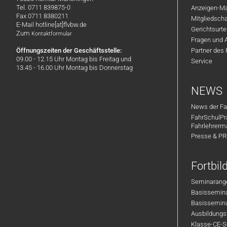
Tel. 0711 839875-0
Anzeigen-Ma
Fax 0711 8380211
Mitgliedsch
E-Mail hotline[at]flvbw.de
Gerichtsurte
Zum
Kontaktformular
Fragen und 
Öffnungszeiten der Geschäftsstelle:
Partner des
09.00 - 12.15 Uhr Montag bis Freitag und
Service
13.45 - 16.00 Uhr Montag bis Donnerstag
NEWS
News der Fa
FahrSchulPr
Fahrlehrerm
Presse & P
Fortbi
Seminarange
Basisseminar
Basisseminar
Ausbildungsf
Klasse-CE-Se