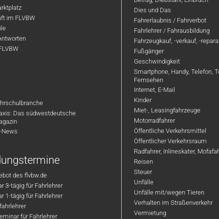
rktplatz
Dies und Das
aft im FLVBW
Fahrerlaubnis / Fahrverbot
ile
Fahrlehrer / Fahrausbildung
Antworten
Fahrzeugkauf, -verkauf, -repar
 FLVBW
Fußgänger
Geschwindigkeit
Smartphone, Handy, Telefon, T
Fernsehen
Internet, E-Mail
Kinder
hrschulbranche
Miet-, Leasingfahrzeuge
axis: Das südwestdeutsche
Motorradfahrer
agazin
Öffentliche Verkehrsmittel
R-News
Öffentlicher Verkehrsraum
Radfahrer, Inlineskater, Mofaf
ldungstermine
Reisen
Steuer
bot des flvbw.de
Unfälle
 3-tägig für Fahrlehrer
Unfälle mit/wegen Tieren
 1-tägig für Fahrlehrer
Verhalten im Straßenverkehr
ahrlehrer
Vermietung
minar für Fahrlehrer