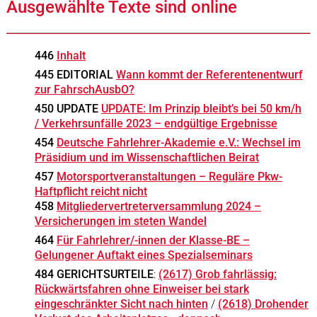
Ausgewählte Texte sind online
446
Inhalt
445 EDITORIAL
Wann kommt der Referentenentwurf
zur FahrschAusbO?
450 UPDATE
UPDATE: Im Prinzip bleibt’s bei 50 km/h
/ Verkehrsunfälle 2023 – endgültige Ergebnisse
454
Deutsche Fahrlehrer-Akademie e.V.: Wechsel im
Präsidium und im Wissenschaftlichen Beirat
457
Motorsportveranstaltungen – Reguläre Pkw-
Haftpflicht reicht nicht
458
Mitgliedervertreterversammlung 2024 –
Versicherungen im steten Wandel
464
Für Fahrlehrer/-innen der Klasse-BE –
Gelungener Auftakt eines Spezialseminars
484 GERICHTSURTEILE
:
(2617) Grob fahrlässig:
Rückwärtsfahren ohne Einweiser bei stark
eingeschränkter Sicht nach hinten
/
(2618) Drohender