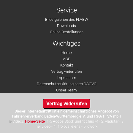
Service
Bildergalerien des FLVBW
Downloads
Online Bestellungen
Wichtiges
Home
AGB
Kontakt
Vertrag widerrufen
Impressum
Datenschutzerklärung nach DSGVO
Unser Team
Vertrag widerrufen
Dieser Internetauftritt ist ein gemeinschaftliches Angebot von
Fahrlehrerverband Baden-Württemberg e.V. und FSG/TTVA mbH
©
Videos
Home-Seite
: 1-5 Adobe Stock und 1: chris74 - 2: vladstar - 3:
helivideo - 4 : frolova_elena - 5: dwork