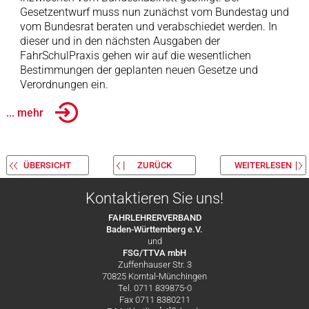
Gesetzentwurf muss nun zunächst vom Bundestag und
vom Bundesrat beraten und verabschiedet werden. In
dieser und in den nächsten Ausgaben der
FahrSchulPraxis gehen wir auf die wesentlichen
Bestimmungen der geplanten neuen Gesetze und
Verordnungen ein.
... mehr
ÜBERSICHT
ZURÜCK
WEITERLESEN
Kontaktieren Sie uns!
FAHRLEHRERVERBAND
Baden-Württemberg e.V.
und
FSG/TTVA mbH
Zuffenhauser Str. 3
70825 Korntal-Münchingen
Tel. 0711 839875-0
Fax 0711 8380211