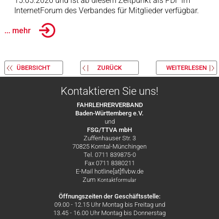
15.05.2026 und ist ab diesem Zeitpunkt als PDF im
InternetForum des Verbandes für Mitglieder verfügbar.
... mehr
ÜBERSICHT
ZURÜCK
WEITERLESEN
Kontaktieren Sie uns!
FAHRLEHRERVERBAND
Baden-Württemberg e.V.
und
FSG/TTVA mbH
Zuffenhauser Str. 3
70825 Korntal-Münchingen
Tel. 0711 839875-0
Fax 0711 8380211
E-Mail hotline[at]flvbw.de
Zum
Kontaktformular
Öffnungszeiten der Geschäftsstelle:
09.00 - 12.15 Uhr Montag bis Freitag und
13.45 - 16.00 Uhr Montag bis Donnerstag