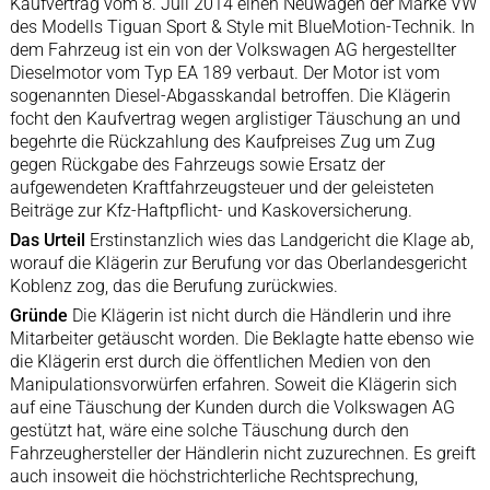
Kaufvertrag vom 8. Juli 2014 einen Neuwagen der Marke VW
des Modells Tiguan Sport & Style mit BlueMotion-Technik. In
dem Fahrzeug ist ein von der Volkswagen AG hergestellter
Dieselmotor vom Typ EA 189 verbaut. Der Motor ist vom
sogenannten Diesel-Abgasskandal betroffen. Die Klägerin
focht den Kaufvertrag wegen arglistiger Täuschung an und
begehrte die Rückzahlung des Kaufpreises Zug um Zug
gegen Rückgabe des Fahrzeugs sowie Ersatz der
aufgewendeten Kraftfahrzeugsteuer und der geleisteten
Beiträge zur Kfz-Haftpflicht- und Kaskoversicherung.
Das Urteil
Erstinstanzlich wies das Landgericht die Klage ab,
worauf die Klägerin zur Berufung vor das Oberlandesgericht
Koblenz zog, das die Berufung zurückwies.
Gründe
Die Klägerin ist nicht durch die Händlerin und ihre
Mitarbeiter getäuscht worden. Die Beklagte hatte ebenso wie
die Klägerin erst durch die öffentlichen Medien von den
Manipulationsvorwürfen erfahren. Soweit die Klägerin sich
auf eine Täuschung der Kunden durch die Volkswagen AG
gestützt hat, wäre eine solche Täuschung durch den
Fahrzeughersteller der Händlerin nicht zuzurechnen. Es greift
auch insoweit die höchstrichterliche Rechtsprechung,