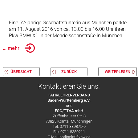
Eine 52-jährige Geschäftsführerin aus München parkte
am 11. August 2016 von ca. 13.00 bis 16.00 Uhr ihren
Pkw BMW X1 in der Mendelssohnstraße in München.
... mehr
ÜBERSICHT
ZURÜCK
WEITERLESEN
Kontaktieren Sie uns!
FAHRLEHRERVERBAND
Baden-Württemberg e.V.
und
FSG/TTVA mbH
Zuffenhauser Str. 3
70825 Korntal-Münchingen
Tel. 0711 839875-0
Fax 0711 8380211
E-Mail hotline[at]flvbw.de