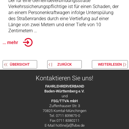
Der für eine Gemeindeverbindungsstraße
Verkehrssicherungspflichtige ist für einen Schaden, der
an einem Personenkraftwagen infolge Unterspülung
des Straßenrandes durch eine Vertiefung auf einer
Länge von zwei Metern und einer Tiefe von 10
Zentimetern …
... mehr
ÜBERSICHT
ZURÜCK
WEITERLESEN
Kontaktieren Sie uns!
FAHRLEHRERVERBAND
Baden-Württemberg e.V.
und
FSG/TTVA mbH
Zuffenhauser Str. 3
70825 Korntal-Münchingen
Tel. 0711 839875-0
Fax 0711 8380211
E-Mail hotline[at]flvbw.de