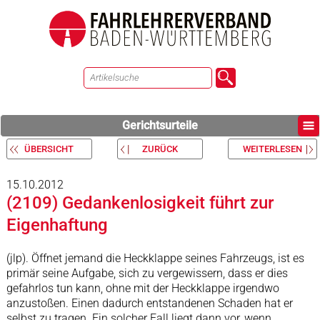
Gerichtsurteile
ÜBERSICHT
ZURÜCK
WEITERLESEN
15.10.2012
(2109) Gedankenlosigkeit führt zur
Eigenhaftung
(jlp). Öffnet jemand die Heckklappe seines Fahrzeugs, ist es
primär seine Aufgabe, sich zu vergewissern, dass er dies
gefahrlos tun kann, ohne mit der Heckklappe irgendwo
anzustoßen. Einen dadurch entstandenen Schaden hat er
selbst zu tragen. Ein solcher Fall liegt dann vor, wenn