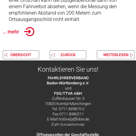
einer Ortschaft kann die Bußgeldbehörde dann von
einem Fahrverbot absehen, wenn die Messung den
empfohlenen Abstand von 200 Metern zum
Ortsausgangsschild nicht einhält.
... mehr
ÜBERSICHT
ZURÜCK
WEITERLESEN
Kontaktieren Sie uns!
FAHRLEHRERVERBAND
Baden-Württemberg e.V.
und
FSG/TTVA mbH
Zuffenhauser Str. 3
70825 Korntal-Münchingen
Tel. 0711 839875-0
Fax 0711 8380211
E-Mail hotline[at]flvbw.de
Zum
Kontaktformular
Öffnungszeiten der Geschäftsstelle: