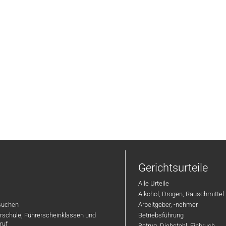
Gerichtsurteile
Alle Urteile
Alkohol, Drogen, Rauschmittel
suchen
Arbeitgeber, -nehmer
hrschule, Führerscheinklassen und
Betriebsführung
ruf
Betrug, Diebstahl, Einbruch