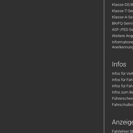
Klasse-DE/B
Klasse-T-Sem
Klasse-A-Sem
BKrFQ-Semi
ASF-/FES-Se
Weitere Ange
Informatione
Anerkennun
Infos
Infos für Ve
Infos für Fa
Infos für Fah
Infos zum Be
Führerschei
Fahrschulbr
Anzeig
Fahrlehrer S