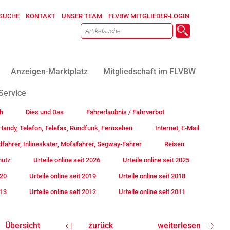
SUCHE
KONTAKT
UNSER TEAM
FLVBW MITGLIEDER-LOGIN
Anzeigen-Marktplatz
Mitgliedschaft im FLVBW
Service
h
Dies und Das
Fahrerlaubnis / Fahrverbot
andy, Telefon, Telefax, Rundfunk, Fernsehen
Internet, E-Mail
fahrer, Inlineskater, Mofafahrer, Segway-Fahrer
Reisen
hutz
Urteile online seit 2026
Urteile online seit 2025
020
Urteile online seit 2019
Urteile online seit 2018
013
Urteile online seit 2012
Urteile online seit 2011
Übersicht
zurück
weiterlesen