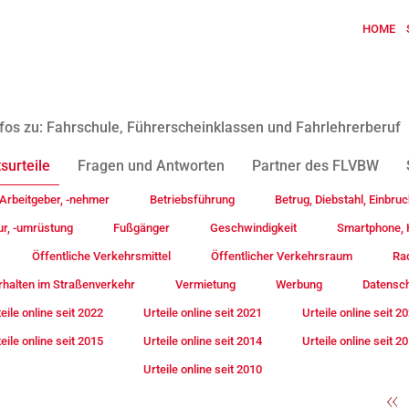
HOME
fos zu: Fahrschule, Führerscheinklassen und Fahrlehrerberuf
surteile
Fragen und Antworten
Partner des FLVBW
Arbeitgeber, -nehmer
Betriebsführung
Betrug, Diebstahl, Einbruc
ur, -umrüstung
Fußgänger
Geschwindigkeit
Smartphone, H
Öffentliche Verkehrsmittel
Öffentlicher Verkehrsraum
Rad
rhalten im Straßenverkehr
Vermietung
Werbung
Datensc
eile online seit 2022
Urteile online seit 2021
Urteile online seit 2
eile online seit 2015
Urteile online seit 2014
Urteile online seit 2
Urteile online seit 2010