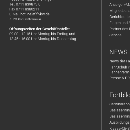
Tel. 0711 839875-0
Anzeigen-Ma
Fax 0711 8380211
Mitgliedsch
E-Mail hotline[at]flvbw.de
Gerichtsurte
Zum
Kontaktformular
Fragen und 
Öffnungszeiten der Geschäftsstelle:
Partner des
09.00 - 12.15 Uhr Montag bis Freitag und
Service
13.45 - 16.00 Uhr Montag bis Donnerstag
NEWS
News der Fa
FahrSchulPr
Fahrlehrerm
Presse & P
Fortbi
Seminarange
Basisseminar
Basisseminar
Ausbildungsf
Klasse-CE-Se