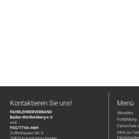
Kontaktieren Sie uns!
Menü
FAHRLEHRERVERBAND
Aktuelles
Baden-Württemberg e.V.
Fortbildung
und
Fahrschule 
FSG/TTVA mbH
Infos zu: Fa
Zuffenhauser Str. 3
Fahrlehrerbe
70825 Korntal-Münchingen