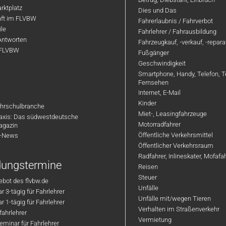
rktplatz
Dies und Das
aft im FLVBW
Fahrerlaubnis / Fahrverbot
ile
Fahrlehrer / Fahrausbildung
Antworten
Fahrzeugkauf, -verkauf, -repar
 FLVBW
Fußgänger
Geschwindigkeit
Smartphone, Handy, Telefon, T
Fernsehen
Internet, E-Mail
Kinder
hrschulbranche
Miet-, Leasingfahrzeuge
axis: Das südwestdeutsche
Motorradfahrer
agazin
Öffentliche Verkehrsmittel
R-News
Öffentlicher Verkehrsraum
Radfahrer, Inlineskater, Mofaf
ldungstermine
Reisen
Steuer
bot des flvbw.de
Unfälle
 3-tägig für Fahrlehrer
Unfälle mit/wegen Tieren
 1-tägig für Fahrlehrer
Verhalten im Straßenverkehr
ahrlehrer
Vermietung
minar für Fahrlehrer