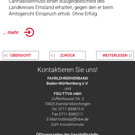
Cannabiseinfluss einen Bußgeldbescheid des
Landkreises Emsland erhalten, gegen den er beim
Amtsgericht Einspruch erhob. Ohne Erfolg.
... mehr
ÜBERSICHT
ZURÜCK
WEITERLESEN
Kontaktieren Sie uns!
FAHRLEHRERVERBAND
Baden-Württemberg e.V.
und
FSG/TTVA mbH
Zuffenhauser Str. 3
70825 Korntal-Münchingen
Tel. 0711 839875-0
Fax 0711 8380211
E-Mail hotline[at]flvbw.de
Zum
Kontaktformular
Öffnungszeiten der Geschäftsstelle: