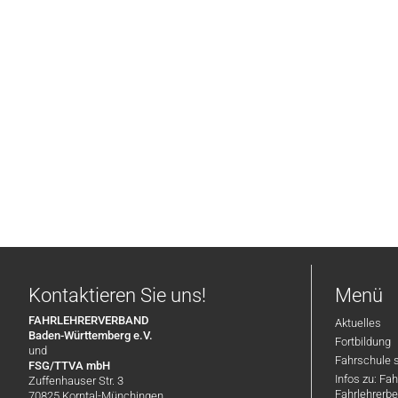
Kontaktieren Sie uns!
Menü
FAHRLEHRERVERBAND
Aktuelles
Baden-Württemberg e.V.
Fortbildung
und
Fahrschule 
FSG/TTVA mbH
Infos zu: Fa
Zuffenhauser Str. 3
Fahrlehrerbe
70825 Korntal-Münchingen