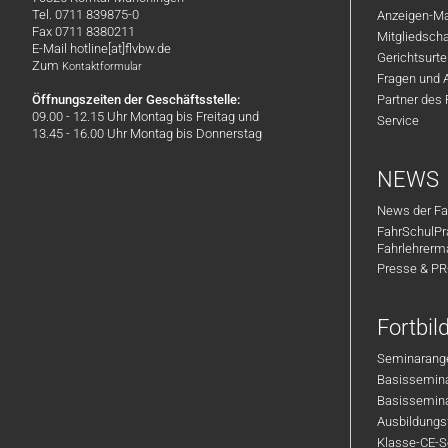
Tel. 0711 839875-0
Anzeigen-Ma
Fax 0711 8380211
Mitgliedsch
E-Mail hotline[at]flvbw.de
Gerichtsurte
Zum
Kontaktformular
Fragen und 
Öffnungszeiten der Geschäftsstelle:
Partner des
09.00 - 12.15 Uhr Montag bis Freitag und
Service
13.45 - 16.00 Uhr Montag bis Donnerstag
NEWS
News der Fa
FahrSchulPr
Fahrlehrerm
Presse & P
Fortbi
Seminarange
Basisseminar
Basisseminar
Ausbildungsf
Klasse-CE-Se