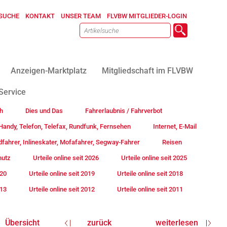
SUCHE
KONTAKT
UNSER TEAM
FLVBW MITGLIEDER-LOGIN
Anzeigen-Marktplatz
Mitgliedschaft im FLVBW
Service
h
Dies und Das
Fahrerlaubnis / Fahrverbot
andy, Telefon, Telefax, Rundfunk, Fernsehen
Internet, E-Mail
fahrer, Inlineskater, Mofafahrer, Segway-Fahrer
Reisen
hutz
Urteile online seit 2026
Urteile online seit 2025
020
Urteile online seit 2019
Urteile online seit 2018
013
Urteile online seit 2012
Urteile online seit 2011
Übersicht
zurück
weiterlesen