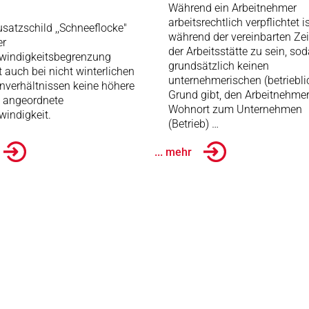
Während ein Arbeitnehmer
arbeitsrechtlich verpflichtet is
satzschild ,,Schneeflocke"
während der vereinbarten Zei
er
der Arbeitsstätte zu sein, so
windigkeitsbegrenzung
grundsätzlich keinen
t auch bei nicht winterlichen
unternehmerischen (betriebli
nverhältnissen keine höhere
Grund gibt, den Arbeitnehme
e angeordnete
Wohnort zum Unternehmen
indigkeit.
(Betrieb) …
... mehr