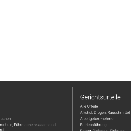
Gerichtsurteile
Alle Urteile
Alkohol, Drogen, Rauschmittel
suchen
Arbeitgeber, -nehmer
hrschule, Führerscheinklassen und
Betriebsführung
ruf
Betrug, Diebstahl, Einbruch