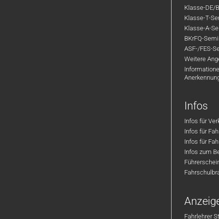
Klasse-DE/B
Klasse-T-Sem
Klasse-A-Sem
BKrFQ-Semi
ASF-/FES-Se
Weitere Ange
Informatione
Anerkennun
Infos
Infos für Ve
Infos für Fa
Infos für Fah
Infos zum Be
Führerschei
Fahrschulbr
Anzeig
Fahrlehrer S