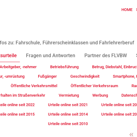
HOME
fos zu: Fahrschule, Führerscheinklassen und Fahrlehrerberuf
surteile
Fragen und Antworten
Partner des FLVBW
Arbeitgeber, -nehmer
Betriebsführung
Betrug, Diebstahl, Einbruc
ur, -umrüstung
Fußgänger
Geschwindigkeit
Smartphone, H
Öffentliche Verkehrsmittel
Öffentlicher Verkehrsraum
Rad
rhalten im Straßenverkehr
Vermietung
Werbung
Datensc
eile online seit 2022
Urteile online seit 2021
Urteile online seit 2
eile online seit 2015
Urteile online seit 2014
Urteile online seit 2
Urteile online seit 2010