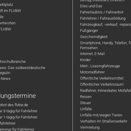
rktplatz
Dies und Das
aft im FLVBW
Fahrerlaubnis / Fahrverbot
ile
Fahrlehrer / Fahrausbildung
Antworten
Fahrzeugkauf, -verkauf, -repar
 FLVBW
Fußgänger
Geschwindigkeit
Smartphone, Handy, Telefon, T
Fernsehen
Internet, E-Mail
Kinder
hrschulbranche
Miet-, Leasingfahrzeuge
axis: Das südwestdeutsche
Motorradfahrer
agazin
Öffentliche Verkehrsmittel
R-News
Öffentlicher Verkehrsraum
Radfahrer, Inlineskater, Mofaf
ldungstermine
Reisen
Steuer
bot des flvbw.de
Unfälle
 3-tägig für Fahrlehrer
Unfälle mit/wegen Tieren
 1-tägig für Fahrlehrer
Verhalten im Straßenverkehr
ahrlehrer
Vermietung
minar für Fahrlehrer