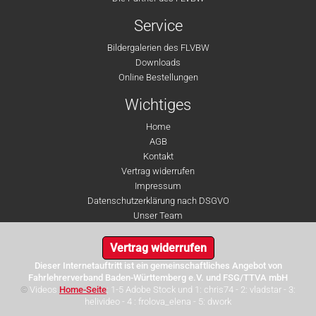
Service
Bildergalerien des FLVBW
Downloads
Online Bestellungen
Wichtiges
Home
AGB
Kontakt
Vertrag widerrufen
Impressum
Datenschutzerklärung nach DSGVO
Unser Team
Vertrag widerrufen
Dieser Internetauftritt ist ein gemeinschaftliches Angebot von
Fahrlehrerverband Baden-Württemberg e.V. und FSG/TTVA mbH
©
Videos
Home-Seite
: 1-5 Adobe Stock und 1: chris74 - 2: vladstar - 3:
helivideo - 4 : frolova_elena - 5: dwork