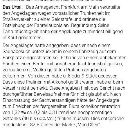
Das Urteil
Das Amtsgericht Frankfurt am Main verurteilte
den Angeklagten wegen vorsätzlicher Trunkenheit im
Straßenverkehr zu einer Geldstrafe und ordnete die
Entziehung der Fahrerlaubnis an. Begründung: Seine
Fahruntüchtigkeit habe der Angeklagte zumindest billigend
in Kauf genommen.
Der Angeklagte hatte angegeben, dass er nach einem
Saunabesuch unterzuckert in seinem Fahrzeug auf dem
Parkplatz eingeschlafen sei. Er habe von einem unbekannten
Pärchen einen Beutel mit annähernd tischtennisballgroßen,
vermutlich mit Vodka gefüllten Pralinen angeboten
bekommen. Von diesen habe er 8 oder 9 Stück gegessen.
Dass diese Pralinen mit Alkohol gefüllt waren, habe er beim
Verzehr nicht bemerkt. Diese Angaben hielt das Gericht nach
durchgeführter Beweisaufnahme für nicht glaubhaft. Nach
Einschätzung der Sachverständigen hätte der Angeklagte
zum Erreichen der festgestellten Blutalkoholkonzentration
von 1,32 ‰ ca. 0,2 bis 0,3 Liter eines hochprozentigen
Getränks (40 bis 60% Vol.) trinken müssen. Dies entspräche
mindestens 132 Pralinen der Marke „Mon Chéri“.