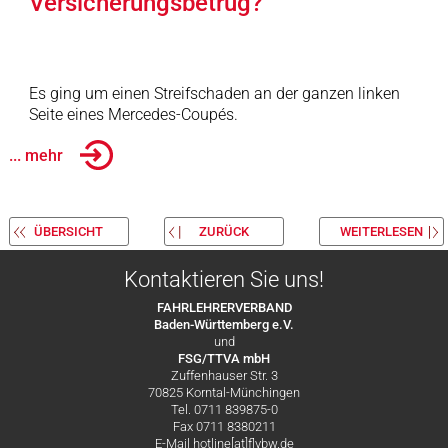
Versicherungsbetrug?
Es ging um einen Streifschaden an der ganzen linken
Seite eines Mercedes-Coupés.
... mehr
ÜBERSICHT
ZURÜCK
WEITERLESEN
Kontaktieren Sie uns!
FAHRLEHRERVERBAND
Baden-Württemberg e.V.
und
FSG/TTVA mbH
Zuffenhauser Str. 3
70825 Korntal-Münchingen
Tel. 0711 839875-0
Fax 0711 8380211
E-Mail hotline[at]flvbw.de